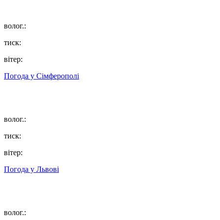
волог.:
тиск:
вітер:
Погода у
Сімферополі
волог.:
тиск:
вітер:
Погода у
Львові
волог.: