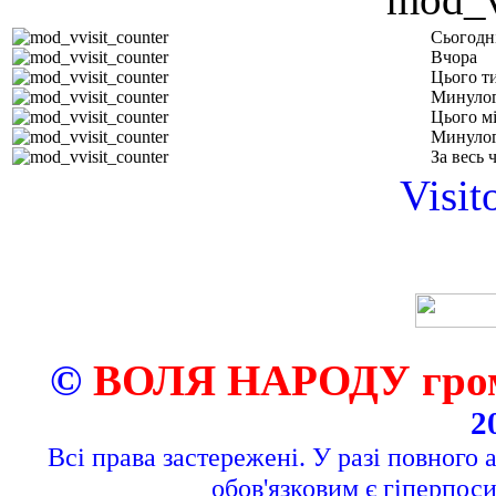
Сьогодн
Вчора
Цього т
Минулог
Цього м
Минулог
За весь 
Visit
©
ВОЛЯ НАРОДУ грома
2
Всі права застережені. У разі повного 
обов'язковим є гіперпос