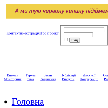
Контакти
Реєстрація
Про проект
Вимоги
Гаряча
Заяви
Публікації
Дискусії
Соц
Моніторинг
тема
Звернення
Виступи
Конференції
Ре
Головна