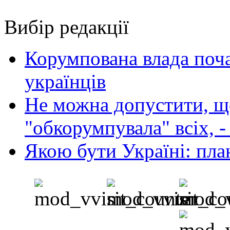
Вибір редакції
Корумпована влада поча
українців
Не можна допустити, що
"обкорумпувала" всіх, 
Якою бути Україні: пла