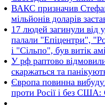
ВАКС призначив Стефан
мільйонів доларів заста
17 людей загинули від у
палали "Епіцентри", "Р
і "Сільпо", був витік ам
У рф раптово відмовили
скаржаться та панікуют
Європа повинна вибуду
проти Росії і без США: