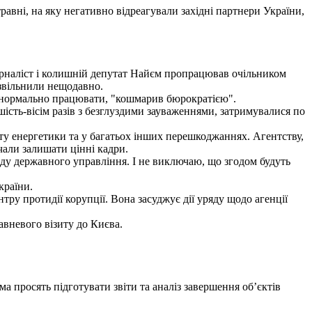
авні, на яку негативно відреагували західні партнери України,
журналіст і колишній депутат Найєм пропрацював очільником
 звільнили нещодавно.
у нормально працювати, "кошмарив бюрократією".
ість-вісім разів з безглуздими зауваженнями, затримувалися по
ту енергетики та у багатьох інших перешкоджаннях. Агентству,
чали залишати цінні кадри.
ду державного управління. І не виключаю, що згодом будуть
країни.
у протидії корупції. Вона засуджує дії уряду щодо агенції
авневого візиту до Києва.
 просять підготувати звіти та аналіз завершення об’єктів