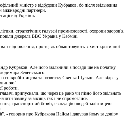
ільний міністр з відбудови Кубраков, бо після звільнення
ти міжнародні партнери.
гації від України.
літики, стратегічних галузей промисловості, охорони здоров'я,
озповіли джерела ВВС Україна у Кабміні.
тва з відновлення, про те, як облаштовують захист критичної
андр Кубраков. Але його звільнили з посади ще на початку
олодимира Зеленського.
ого співробітництва та розвитку Свенья Шульце. Але відразу
новиною".
ї роботи.
лядачі припускали, що через це рано чи пізно його звільнять
ачити заміну за місяць так і не спромоглись.
ння, транспортний безвіз, евакуацію людей залізницею.
.
", - говорив про Кубракова Найєм і дякував йому за довіру.