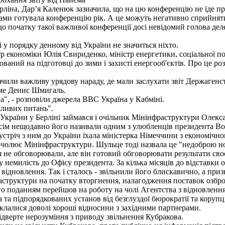
іна, Дар’я Каленюк зазначила, що на цю конференцію не їде проф
нерами готувала конференцію рік. А це можуть негативно сприйня
о початку такої важливої конференції досі невідомий голова деле
 у порядку денному від України не значиться ніхто.
тр економіки Юлія Свириденко, міністр енергетики, соціальної по
ований на підготовці до зими і захисті енергооб'єктів. Про це р
ачили важливу урядову нараду, де мали заслухати звіт Держагенс
име Денис Шмигаль.
а", - розповіли джерела ВВС Україна у Кабміні.
жливих питань".
України у Берліні займався і очільник Мінінфраструктури Олекс
зовсім нещодавно його називали одним з улюбленців президента В
зустріч з ним до України їхала міністерка Німеччини з економічн
не очолює Мінінфраструктури. Шульце тоді назвала це "недоброю 
 не обговорювали, але він готовий обговорювати результати своє
емилість до Офісу президента. За кілька місяців до відставки ог
відновлення. Так і сталось - звільнили його блискавично, а призн
структури на початку вторгнення, налагодження поставок озброє
о поданням перейшов на роботу на чолі Агентства з відновлення
та підпорядкованих установ від безглуздої бюрократії та корупції
клалися доволі хороші відносини з західними партнерами.
дверте нерозуміння з приводу звільнення Кубракова.