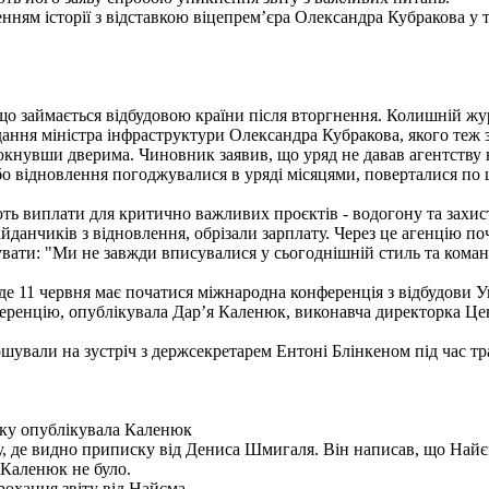
ям історії з відставкою віцепрем’єра Олександра Кубракова у тр
, що займається відбудовою країни після вторгнення. Колишній 
дання міністра інфраструктури Олександра Кубракова, якого теж
грюкнувши дверима. Чиновник заявив, що уряд не давав агентств
 відновлення погоджувалися в уряді місяцями, поверталися по ш
.
ють виплати для критично важливих проєктів - водогону та захис
айданчиків з відновлення, обрізали зарплату. Через це агенцію по
вати: "Ми не завжди вписувалися у сьогоднішній стиль та коман
е 11 червня має початися міжнародна конференція з відбудови У
ренцію, опублікувала Дар’я Каленюк, виконавча директорка Центр
шували на зустріч з держсекретарем Ентоні Блінкеном під час тр
яку опублікувала Каленюк
 де видно приписку від Дениса Шмигаля. Він написав, що Найєма
д Каленюк не було.
охання звіту від Найєма