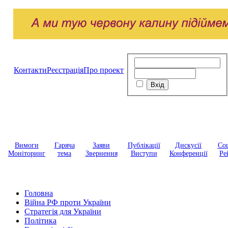
Контакти
Реєстрація
Про проект
Вимоги
Гаряча
Заяви
Публікації
Дискусії
Соц
Моніторинг
тема
Звернення
Виступи
Конференції
Ре
Головна
Війна РФ проти України
Стратегія для України
Політика