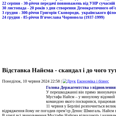
22 серпня - 30-річчя передачі повноважень від УНР сучасній
30 листопада - 20 років з дня створення Демократичного о
3 грудня - 300-річчя Григорія Сковороди, українського філо
24 грудня - 85-річчя В'ячеслава Чорновола (1937-1999)
Відставка Найєма - скандал і до чого т
Понеділок, 10 червня 2024 22:58 |
Економіка і бізнес
Голова Держагентства з відновлення
У перешкоджанні він прямо звинувачує
Мустафа Найєм – у минулому відомий жу
командою якого посварився, працював 
11 червня у Берліні розпочнеться вели
відрядження йому не погодив прем’єр Денис Шмигаль. Найєм по
В уряді всі звинувачення Мустафи Найєма відкидають і назива