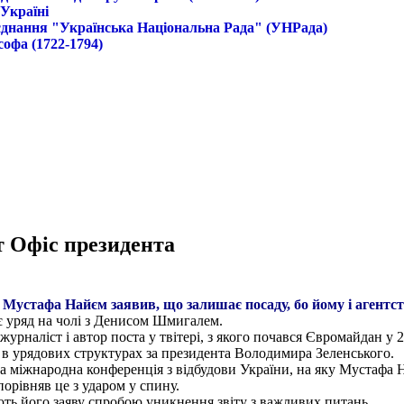
 Україні
б'єднання "Українська Національна Рада" (УНРада)
софа (1722-1794)
ут Офіс президента
 Мустафа Найєм заявив, що залишає посаду, бо йому і агент
 уряд на чолі з Денисом Шмигалем.
рналіст і автор поста у твітері, з якого почався Євромайдан у 
в урядових структурах за президента Володимира Зеленського.
ка міжнародна конференція з відбудови України, на яку Мустафа Н
рівняв це з ударом у спину.
ють його заяву спробою уникнення звіту з важливих питань.