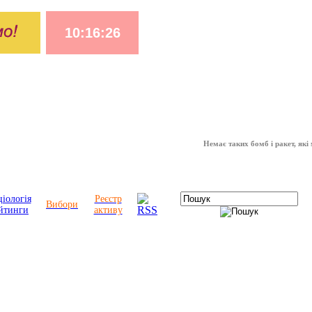
Немає таких бомб і ракет, які можуть
іологія
Реєстр
Вибори
йтинги
активу