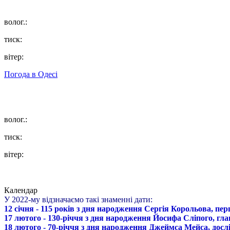
волог.:
тиск:
вітер:
Погода в
Одесі
волог.:
тиск:
вітер:
Календар
У 2022-му відзначаємо такі знаменні дати:
12 січня - 115 років з дня народження Сергія Корольова, пе
17 лютого - 130-річчя з дня народження Йосифа Сліпого, гл
18 лютого - 70-річчя з дня народження Джеймса Мейса, дослі