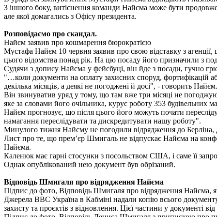
З іншого боку, витіснення команди Найєма може бути продовженн
але якої домагались з Офісу президента.
Розповідаємо про скандал.
Найєм заявив про кошмарення бюрократією
Мустафа Найєм 10 червня заявив про свою відставку з агенції
цього відомства понад рік. На цю посаду його призначили з по
Судячи з допису Найєма у фейсбуці, він йде з посади, гучно 
"…коли документи на оплату захисних споруд, фортифікацій або
декілька місяців, а деякі не погоджені й досі", - говорить Найєм
Він звинуватив уряд у тому, що там вже три місяці не погоджу
яке за словами його очільника, курує роботу 353 будівельних м
Найєм прогнозує, що після цього його можуть почати пересліду
намагання переслідувати та дискредитувати нашу роботу".
Минулого тижня Найєму не погодили відрядження до Берліна, д
Лист про те, що прем’єр Шмигаль не відпускає Найєма на конфе
Найєма.
Каленюк має гарні стосунки з посольством США, і саме її запро
Однак опублікований нею документ був обрізаний.
Відповідь Шмигаля про відрядження Найєма
Підпис до фото, Відповідь Шмигаля про відрядження Найєма, 
Джерела ВВС Україна в Кабміні надали копію всього документу,
захисту та проєктів з відновлення. Цієї частини у документі ві
Підпис до фото, Відповідь Дениса Шмигаля з припискою про пр