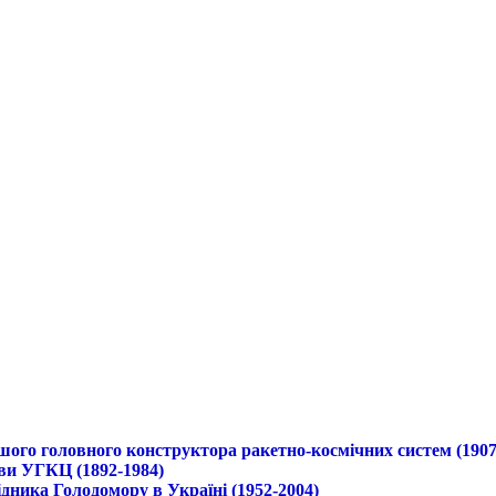
ршого головного конструктора ракетно-космічних систем (1907
ави УГКЦ (1892-1984)
дника Голодомору в Україні (1952-2004)