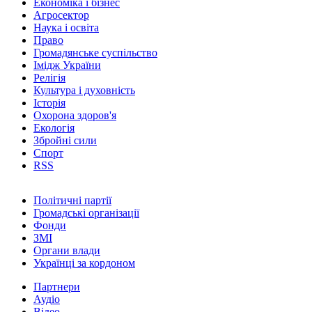
Економіка і бізнес
Агросектор
Наука і освіта
Право
Громадянське суспільство
Імідж України
Релігія
Культура і духовність
Історія
Охорона здоров'я
Екологія
Збройні сили
Спорт
RSS
Політичні партії
Громадські організації
Фонди
ЗМІ
Органи влади
Українці за кордоном
Партнери
Аудіо
Відео