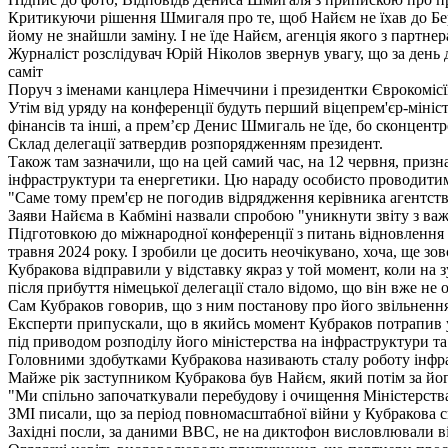
Критикуючи рішення Шмигаля про те, щоб Найєм не їхав до Берл
йому не знайшли заміну. І не їде Найєм, агенція якого з парт
Журналіст розслідувач Юрій Ніколов звернув увагу, що за день д
саміт
Поруч з іменами канцлера Німеччини і президентки Єврокомісїі
Утім від уряду на конференції будуть перший віцепрем'єр-мініс
фінансів та інші, а прем’єр Денис Шмигаль не їде, бо сконцентр
Склад делегації затвердив розпорядженням президент.
Також там зазначили, що на цей самий час, на 12 червня, призн
інфраструктури та енергетики. Цю нараду особисто проводит
"Саме тому прем'єр не погодив відрядження керівника агентств
Заяви Найєма в Кабміні назвали спробою "уникнути звіту з ва
Підготовкою до міжнародної конференції з питань відновлення 
травня 2024 року. І зробили це досить неочікувано, хоча, ще 
Кубракова відправили у відставку якраз у той момент, коли на 
після прибуття німецької делегації стало відомо, що він вже 
Сам Кубраков говорив, що з ним постанову про його звільнення
Експерти припускали, що в якийсь момент Кубраков потрапив у н
під приводом розподілу його міністерства на інфраструктури та 
Головними здобутками Кубракова називають сталу роботу інфра
Майже рік заступником Кубракова був Найєм, який потім за йог
"Ми спільно започаткували перебудову і очищення Міністерства 
ЗМІ писали, що за період повномасштабної війни у Кубракова с
Західні посли, за даними ВВС, не на диктофон висловлювали ві