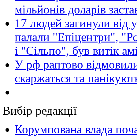
мільйонів доларів заста
17 людей загинули від у
палали "Епіцентри", "Р
і "Сільпо", був витік ам
У рф раптово відмовили
скаржаться та панікуют
Вибір редакції
Корумпована влада поча