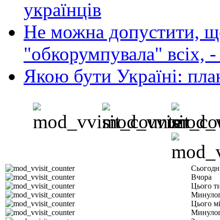
українців
Не можна допустити, що
"обкорумпувала" всіх, 
Якою бути Україні: пла
Сьогодн
Вчора
Цього т
Минулог
Цього м
Минулог