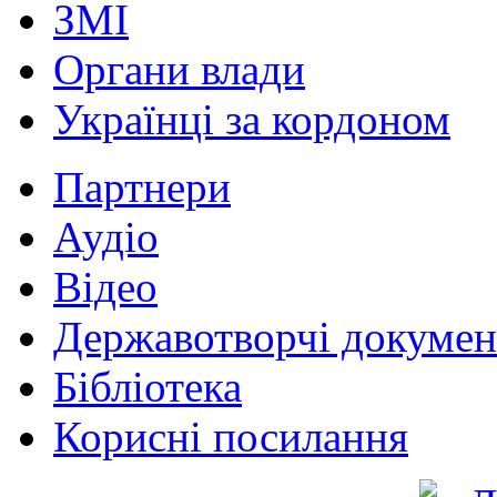
ЗМІ
Органи влади
Українці за кордоном
Партнери
Аудіо
Відео
Державотворчі докумен
Бібліотека
Корисні посилання