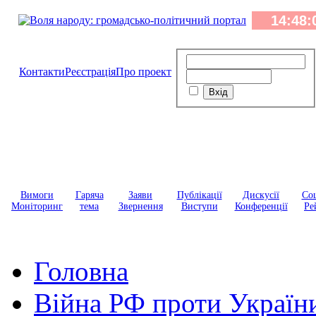
Контакти
Реєстрація
Про проект
Вимоги
Гаряча
Заяви
Публікації
Дискусії
Соц
Моніторинг
тема
Звернення
Виступи
Конференції
Ре
Головна
Війна РФ проти Україн