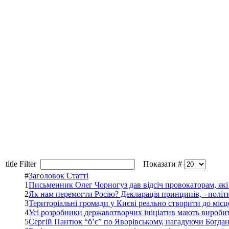
title Filter
Показати #
#
Заголовок Статті
1
Письменник Олег Чорногуз дав відсіч провокаторам, які
2
Як нам перемогти Росію? Декларація принципів, - політ
3
Територіальні громади у Києві реально створити до місц
4
Усі розробники державотворчих ініціатив мають вироби
5
Сергій Пантюк “б’є” по Яворівському, нагадуючи Богдан