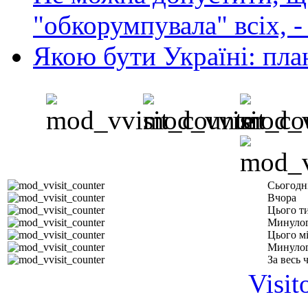
"обкорумпувала" всіх, 
Якою бути Україні: пла
Сьогодн
Вчора
Цього т
Минулог
Цього м
Минулог
За весь 
Visit