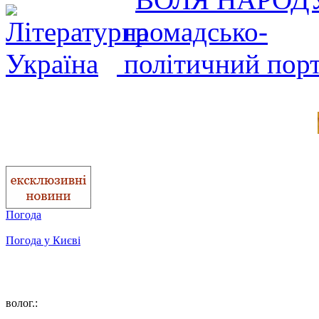
Погода
Погода у
Києві
волог.: