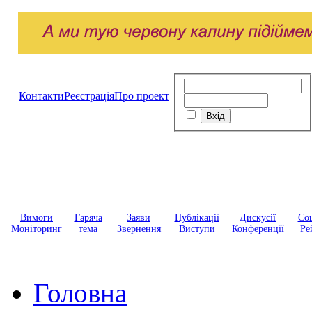
Контакти
Реєстрація
Про проект
Вимоги
Гаряча
Заяви
Публікації
Дискусії
Соц
Моніторинг
тема
Звернення
Виступи
Конференції
Ре
Головна