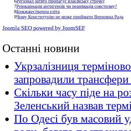
6
Регіонал затято пропагує власівську стрічку
7
Реінкарнація антигероїв чи реанімація совєтизму?
8
Божжжественна еліта
9
Чому Конституцію не може приймати Верховна Рада
Joomla SEO powered by JoomSEF
Останні новини
Укрзалізниця терміново
запровадили трансфери
Скільки часу піде на роз
Зеленський назвав терм
По Одесі був масовий уд