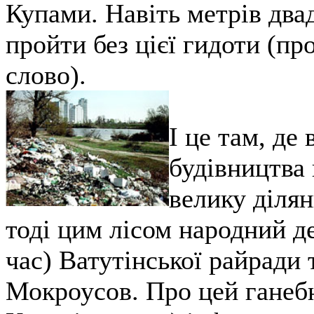
Купами. Навіть метрів дв
пройти без цієї гидоти (пр
слово).
І це там, де
будівництва
велику ділян
тоді цим лісом народний де
час) Ватутінської райради
Мокроусов. Про цей ганебн