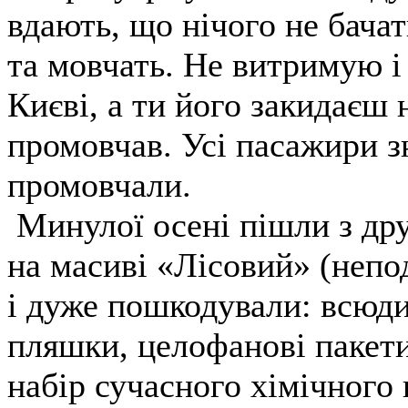
вдають, що нічого не бачат
та мовчать. Не витримую і
Києві, а ти його закидаєш 
промовчав. Усі пасажири з
промовчали.
Минулої осені пішли з др
на масиві «Лісовий» (непо
і дуже пошкодували: всюд
пляшки, целофанові пакети
набір сучасного хімічного