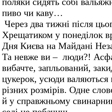
поляки сидять собі вальяж
пиво чи каву…
Через два тижні після ць
Хрещатиком у понеділок вр
Дня Києва на Майдані Нез
Та невже ви – люди?! Асф
вибачте, запльований, зак
цукерок, усюди валяються 
різних розмірів. Одне сло
й у справжньому свинарник
селі не побачиш…