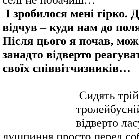
І зробилося мені гірко. Д
відчув – куди нам до пол
Після цього я почав, мож
занадто відверто реагува
своїх співвітчизників…
Сидять трій
тролейбусній
відверто ла
лушпиння просто перед соб