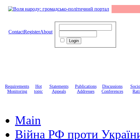
Contact
Register
About
Requirements
Hot
Statements
Publications
Discussions
Soci
Monitoring
topic
Appeals
Addresses
Conferences
Rati
Main
Війна РФ проти Україн