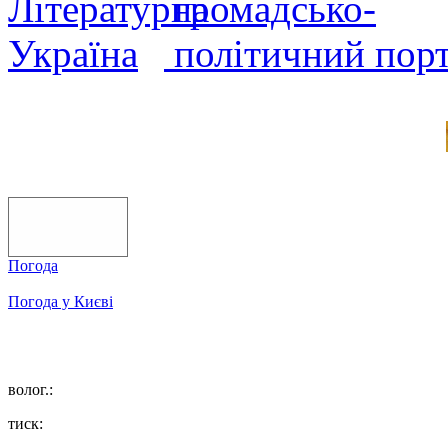
Погода
Погода у
Києві
волог.:
тиск: