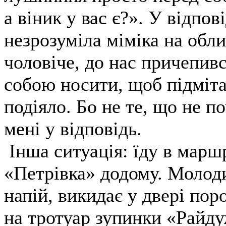
а віник у вас є?». У відпов
незрозуміла міміка на облич
чоловіче, до нас причепивс
собою носити, щоб підмітат
подіяло. Бо не те, що не п
мені у відповідь.
Інша ситуація: їду в маршр
«Петрівка» додому. Молод
напій, викидає у двері по
на тротуар зупинки «Райд