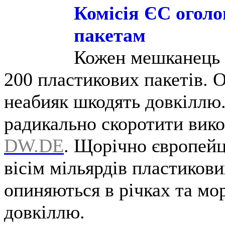
Комісія ЄС огол
пакетам
Кожен мешканець Є
200 пластикових пакетів. 
неабияк шкодять довкіллю
радикально скоротити вико
DW.DE
. Щорічно європейц
вісім мільярдів пластикови
опиняються в річках та мо
довкіллю.