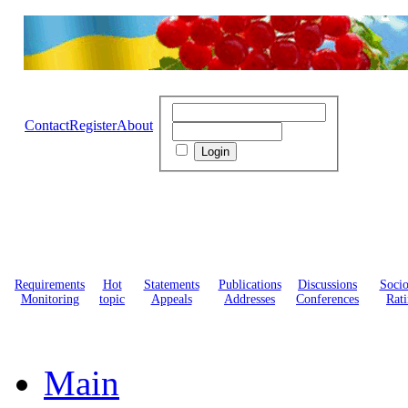
Contact
Register
About
Requirements
Hot
Statements
Publications
Discussions
Soci
Monitoring
topic
Appeals
Addresses
Conferences
Rati
Main