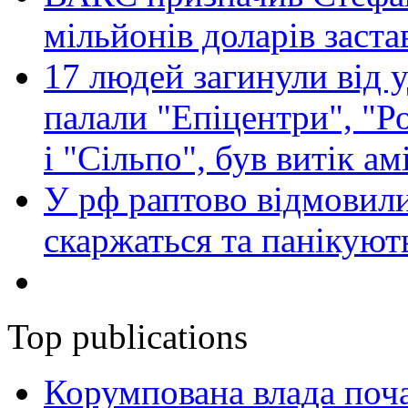
мільйонів доларів заста
17 людей загинули від у
палали "Епіцентри", "Р
і "Сільпо", був витік ам
У рф раптово відмовили
скаржаться та панікуют
Top publications
Корумпована влада поча