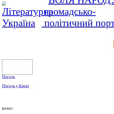
Погода
Погода у
Києві
волог.: