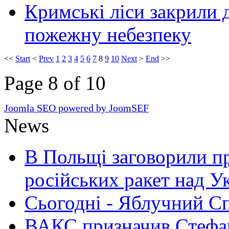
Кримські ліси закрили д
пожежну небезпеку
<<
Start
<
Prev
1
2
3
4
5
6
7
8
9
10
Next
>
End
>>
Page 8 of 10
Joomla SEO powered by JoomSEF
News
В Польщі заговорили п
російських ракет над У
Сьогодні - Яблучний Спа
ВАКС призначив Стефан