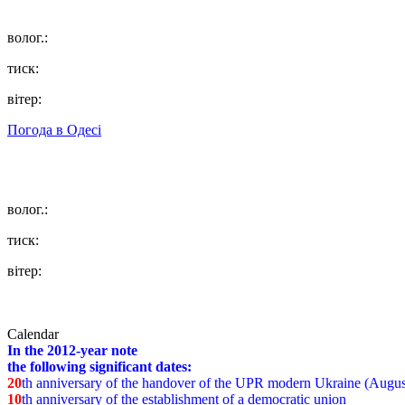
волог.:
тиск:
вітер:
Погода в
Одесі
волог.:
тиск:
вітер:
Calendar
In the 2012-year note
the following significant dates:
20
th anniversary of the handover of the UPR modern Ukraine (Augus
10
th anniversary of the establishment of a democratic union