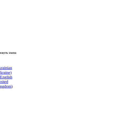
зламати волю народу, - Президент України Володимир Зеленський