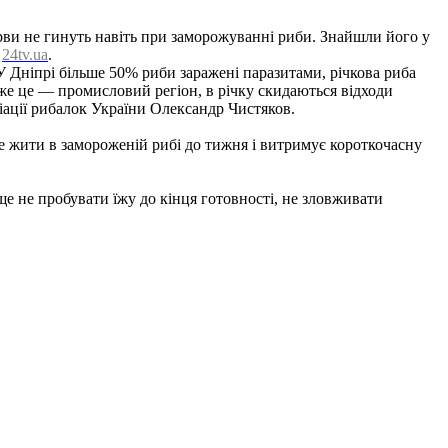
рви не гинуть навіть при заморожуванні риби. Знайшли його у
є
24tv.ua
.
У Дніпрі більше 50% риби заражені паразитами, річкова риба
же це — промисловий регіон, в річку скидаються відходи
іації рибалок України Олександр Чистяков.
е жити в замороженій рибі до тижня і витримує короткочасну
ще не пробувати їжу до кінця готовності, не зловживати