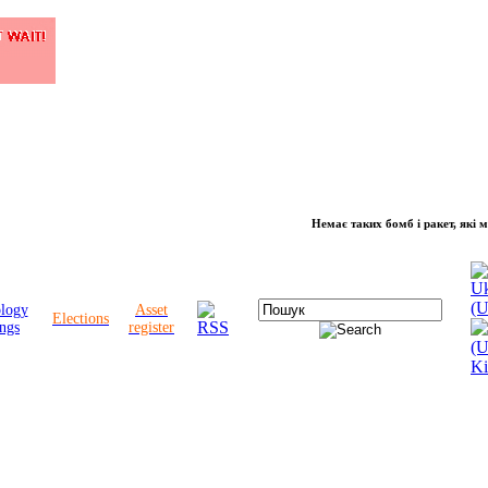
Немає таких бомб і ракет, які можуть 
ology
Asset
Elections
ngs
register