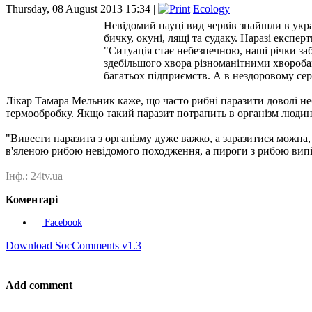
Thursday, 08 August 2013 15:34 |
Ecology
Невідомий науці вид червів знайшли в укр
бичку, окуні, лящі та судаку. Наразі експе
"Ситуація стає небезпечною, наші річки за
здебільшого хвора різноманітними хвороба
багатьох підприємств. А в нездоровому се
Лікар Тамара Мельник каже, що часто рибні паразити доволі н
термообробку. Якщо такий паразит потрапить в організм людин
"Вивести паразита з організму дуже важко, а заразитися можна,
в'яленою рибою невідомого походження, а пироги з рибою випі
Інф.: 24tv.ua
Коментарі
Facebook
Download SocComments v1.3
Add comment