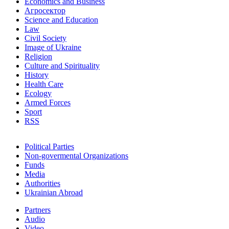
Economics and Business
Агросектор
Science and Education
Law
Civil Society
Image of Ukraine
Religion
Culture and Spirituality
History
Health Care
Ecology
Armed Forces
Sport
RSS
Political Parties
Non-govermental Organizations
Funds
Мedia
Authorities
Ukrainian Abroad
Partners
Audio
Video