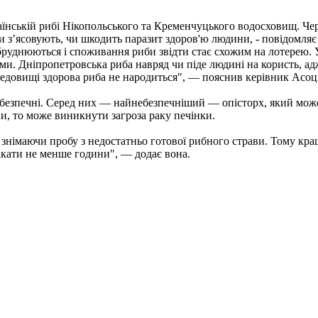
аїнській рибі Нікопольського та Кременчуцького водосховищ. Че
рти з’ясовують, чи шкодить паразит здоров'ю людини, - повідомля
бруднюються і споживання риби звідти стає схожим на лотерею. 
ми. Дніпропетровська риба навряд чи піде людині на користь, ад
редовищі здорова риба не народиться", — пояснив керівник Асоц
ебезпечні. Серед них — найнебезпечніший — опісторх, який мож
и, то може виникнути загроза раку печінки.
 знімаючи пробу з недостатньо готової рибного страви. Тому кра
кати не менше години", — додає вона.