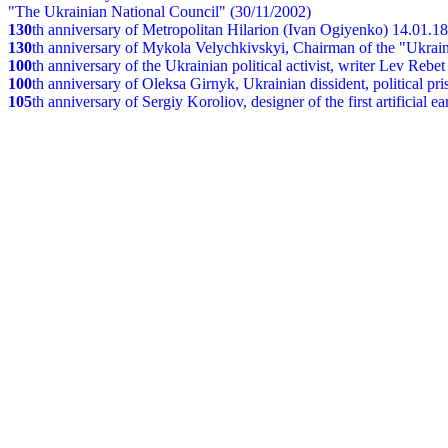
"The Ukrainian National Council" (30/11/2002)
130
th
anniversary of Metropolitan Hilarion (Ivan Ogiyenko) 14.01.1
130
th anniversary of Mykola Velychkivskyi, Chairman of the "Ukrain
100
th anniversary of the Ukrainian political activist, writer Lev Reb
100
th anniversary of Oleksa Girnyk, Ukrainian dissident, political p
105
th anniversary of Sergiy Koroliov, designer of the first artificial 