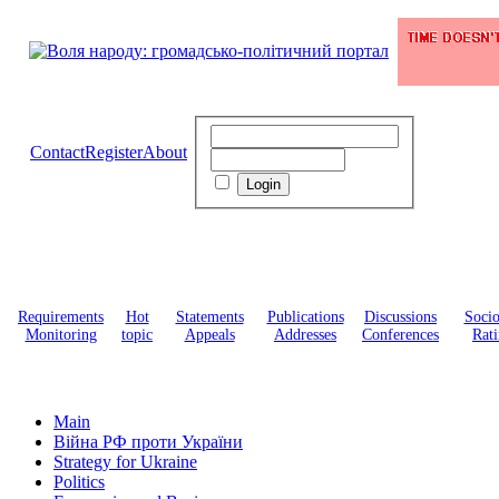
Contact
Register
About
Requirements
Hot
Statements
Publications
Discussions
Soci
Monitoring
topic
Appeals
Addresses
Conferences
Rati
Main
Війна РФ проти України
Strategy for Ukraine
Politics