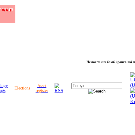
Немає таких бомб і ракет, які можуть
ology
Asset
Elections
ngs
register