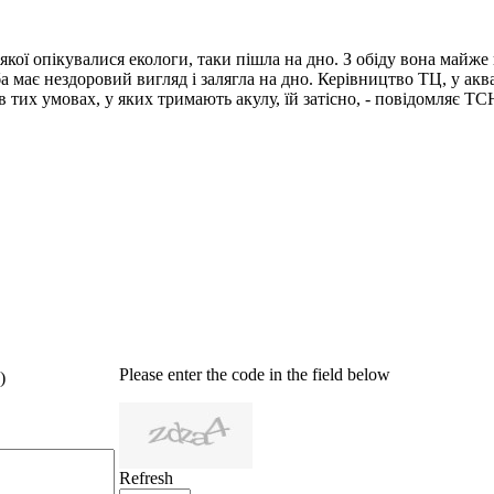
ої опікувалися екологи, таки пішла на дно. З обіду вона майже 
а має нездоровий вигляд і залягла на дно. Керівництво ТЦ, у акв
 тих умовах, у яких тримають акулу, їй затісно, - повідомляє Т
Please enter the code in the field below
)
Refresh