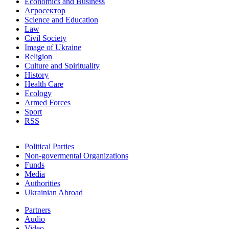
Economics and Business
Агросектор
Science and Education
Law
Civil Society
Image of Ukraine
Religion
Culture and Spirituality
History
Health Care
Ecology
Armed Forces
Sport
RSS
Political Parties
Non-govermental Organizations
Funds
Мedia
Authorities
Ukrainian Abroad
Partners
Audio
Video