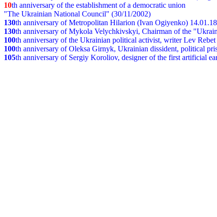
10
th anniversary of the establishment of a democratic union
"The Ukrainian National Council" (30/11/2002)
130
th
anniversary of Metropolitan Hilarion (Ivan Ogiyenko) 14.01.1
130
th anniversary of Mykola Velychkivskyi, Chairman of the "Ukrain
100
th anniversary of the Ukrainian political activist, writer Lev Reb
100
th anniversary of Oleksa Girnyk, Ukrainian dissident, political p
105
th anniversary of Sergiy Koroliov, designer of the first artificial 