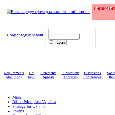
Contact
Register
About
Requirements
Hot
Statements
Publications
Discussions
Soci
Monitoring
topic
Appeals
Addresses
Conferences
Rati
Main
Війна РФ проти України
Strategy for Ukraine
Politics