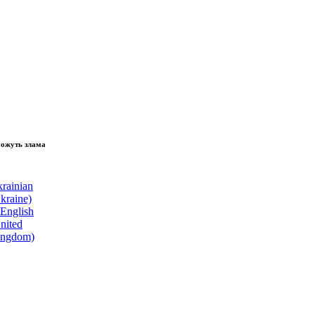
 зламати волю народу, - Президент України Володимир Зеленський