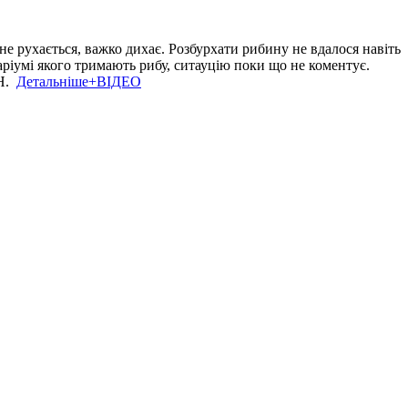
не рухається, важко дихає. Розбурхати рибину не вдалося навіть
аріумі якого тримають рибу, ситауцію поки що не коментує.
СН.
Детальніше+ВІДЕО