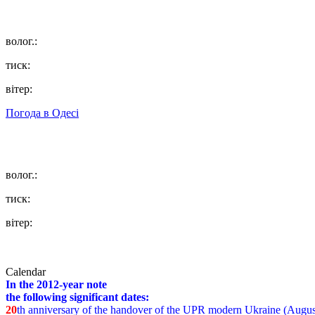
волог.:
тиск:
вітер:
Погода в
Одесі
волог.:
тиск:
вітер:
Calendar
In the 2012-year note
the following significant dates:
20
th anniversary of the handover of the UPR modern Ukraine (Augus