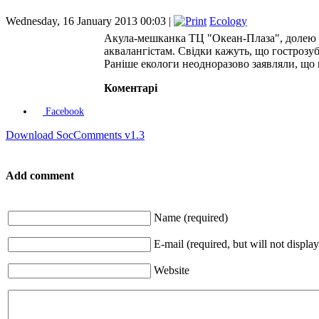
Wednesday, 16 January 2013 00:03 |
Ecology
Акула-мешканка ТЦ "Океан-Плаза", долею як
аквалангістам. Свідки кажуть, що гострозуб
Раніше екологи неодноразово заявляли, що в
Коментарі
Facebook
Download SocComments v1.3
Add comment
Name (required)
E-mail (required, but will not display
Website