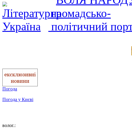
Погода
Погода у
Києві
волог.: