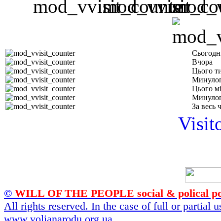
Сьогодн
Вчора
Цього т
Минулог
Цього м
Минулог
За весь 
Visit
©
WILL OF THE PEOPLE social & polical po
All rights reserved. In the case of full or partial
www.volianarodu.org.ua