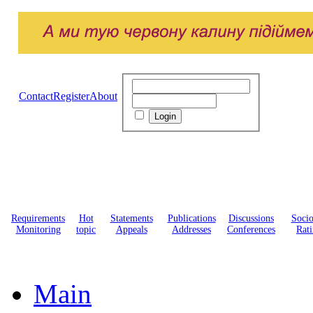
Contact
Register
About
Requirements
Hot
Statements
Publications
Discussions
Soci
Monitoring
topic
Appeals
Addresses
Conferences
Rati
Main