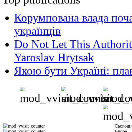
Корумпована влада поча
українців
Do Not Let This Authorit
Yaroslav Hrytsak
Якою бути Україні: пла
Сьогодн
Вчора