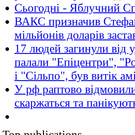
Сьогодні - Яблучний Спа
ВАКС призначив Стефан
мільйонів доларів заста
17 людей загинули від у
палали "Епіцентри", "Р
і "Сільпо", був витік ам
У рф раптово відмовили
скаржаться та панікуют
Top publications