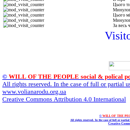
Цього т
Минулог
Цього м
Минулог
За весь 
Visit
©
WILL OF THE PEOPLE social & polical po
All rights reserved. In the case of full or partial
www.volianarodu.org.ua
Creative Commons Attribution 4.0 International
©
WILL OF THE PEOPL
All rights reserved. In the case of full or parti
Creative Commo