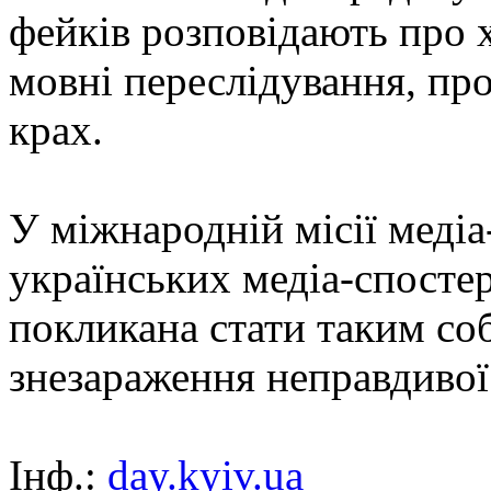
фейків розповідають про 
мовні переслідування, пр
крах.
У міжнародній місії меді
українських медіа-спостері
покликана стати таким со
знезараження неправдивої
Інф.:
day.kyiv.ua