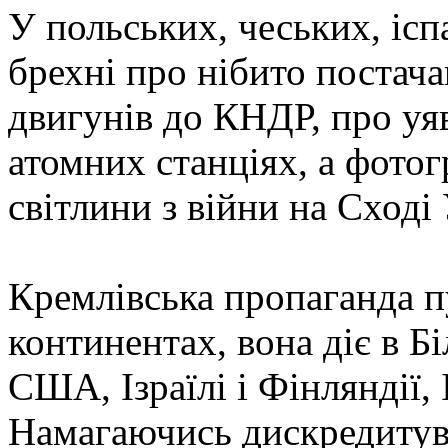
У польських, чеських, іс
брехні про нібито постач
двигунів до КНДР, про уя
атомних станціях, а фотог
світлини з війни на Сході
Кремлівська пропаганда пу
континентах, вона діє в Бі
США, Ізраїлі і Фінляндії, І
Намагаючись дискредитуват