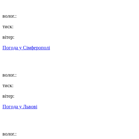
волог.:
тиск:
вітер:
Погода у
Сімферополі
волог.:
тиск:
вітер:
Погода у
Львові
волог.: