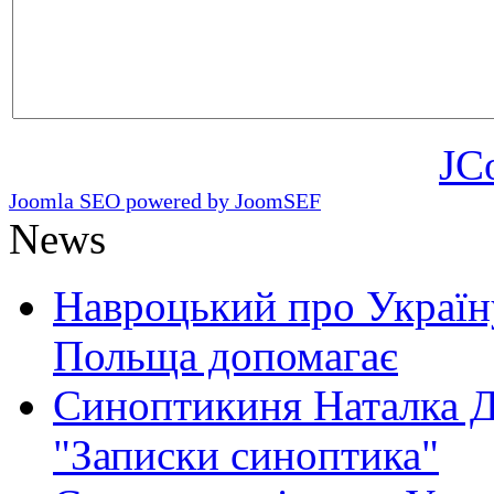
JC
Joomla SEO powered by JoomSEF
News
Навроцький про Україну
Польща допомагає
Синоптикиня Наталка Д
"Записки синоптика"