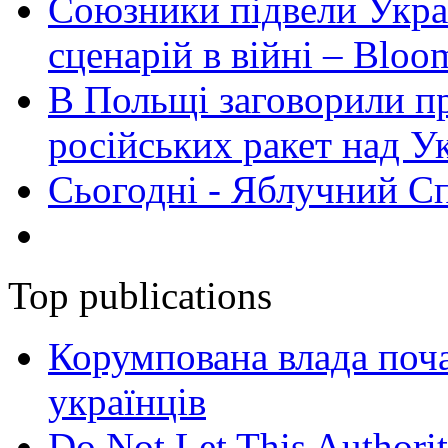
Союзники підвели Укра
сценарій в війні – Bloo
В Польщі заговорили п
російських ракет над У
Сьогодні - Яблучний Спа
Top publications
Корумпована влада поча
українців
Do Not Let This Authorit