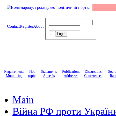
Contact
Register
About
Requirements
Hot
Statements
Publications
Discussions
Soci
Monitoring
topic
Appeals
Addresses
Conferences
Rati
Main
Війна РФ проти Україн