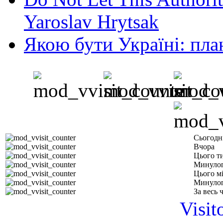
Yaroslav Hrytsak
Якою бути Україні: пла
Сьогодн
Вчора
Цього т
Минулог
Цього м
Минулог
За весь 
Visit