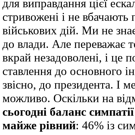
для виправдання цієї еска
стривожені і не вбачають
військових дій. Ми не зна
до влади. Але переважає т
вкрай незадоволені, і це 
ставлення до основного ін
звісно, до президента. І м
можливо. Оскільки на відм
сьогодні баланс симпатії
майже рівний
: 46% із си