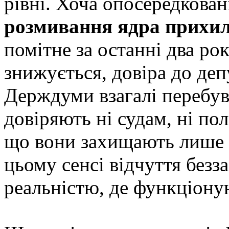
рівні. Хоча опосередкова
розмивання ядра прихил
помітне за останні два ро
знижується, довіра до деп
Держдуми взагалі перебува
довіряють ні судам, ні пол
що вони захищають лише в
цьому сенсі відчуття безз
реальністю, де функціоную