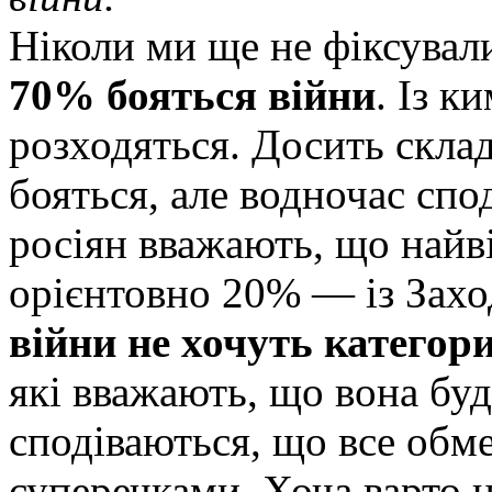
Ніколи ми ще не фіксували
70% бояться війни
. Із к
розходяться. Досить скла
бояться, але водночас спо
росіян вважають, що найві
орієнтовно 20% — із Зах
війни не хочуть катего
які вважають, що вона буд
сподіваються, що все обм
суперечками. Хоча варто н