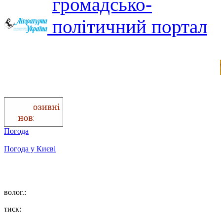
Погода
Погода у
Києві
волог.:
тиск: