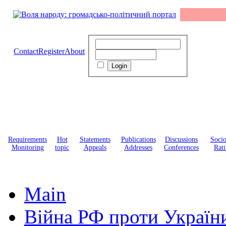
Contact
Register
About
Requirements
Hot
Statements
Publications
Discussions
Soci
Monitoring
topic
Appeals
Addresses
Conferences
Rati
Main
Війна РФ проти Україн