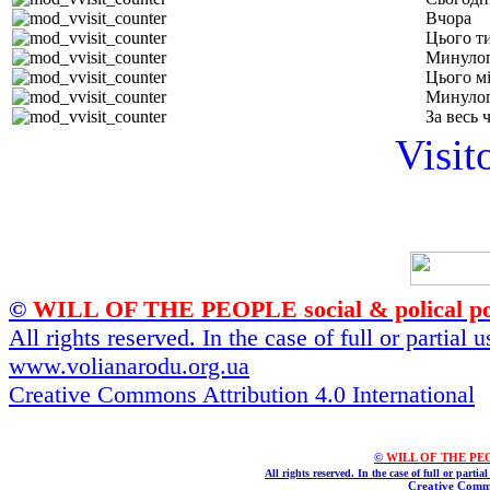
Вчора
Цього т
Минулог
Цього м
Минулог
За весь 
Visit
©
WILL OF THE PEOPLE social & polical po
All rights reserved. In the case of full or partial
www.volianarodu.org.ua
Creative Commons Attribution 4.0 International
©
WILL OF THE PEOPL
All rights reserved. In the case of full or parti
Creative Commo