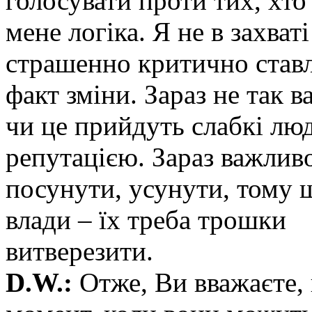
голосувати проти тих, хто 
мене логіка. Я не в захваті
страшенно критично ставл
факт зміни. Зараз не так 
чи це прийдуть слабкі люд
репутацією. Зараз важливо
посунути, усунути, тому щ
влади – їх треба трошки
витверезити.
D.W.:
Отже, Ви вважаєте, 