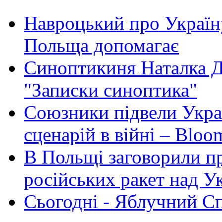
Навроцький про Україну
Польща допомагає
Синоптикиня Наталка Д
"Записки синоптика"
Союзники підвели Укра
сценарій в війні – Bloo
В Польщі заговорили п
російських ракет над У
Сьогодні - Яблучний Спа