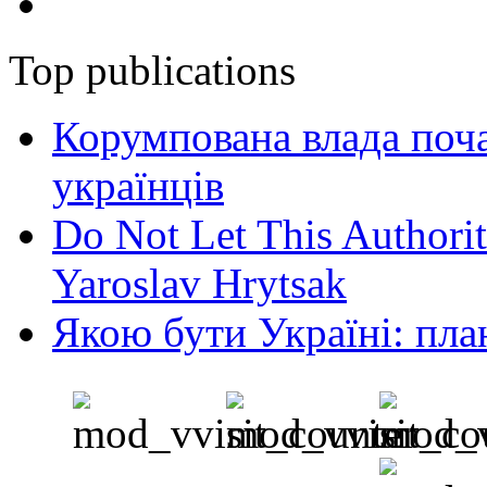
Top publications
Корумпована влада поча
українців
Do Not Let This Authorit
Yaroslav Hrytsak
Якою бути Україні: пла