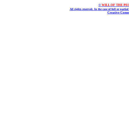
©
WILL OF THE PEOPL
All rights reserved. In the case of full or parti
Creative Commo