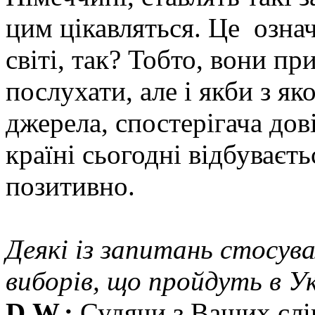
цим цікавляться. Це означ
світі, так? Тобто, вони пр
послухати, але і якби з я
джерела, спостерігача дов
країні сьогодні відбуваєт
позитивно.
Деякі із запитань стосув
виборів, що пройдуть в Ук
D.W.:
Судячи з Ваших слі