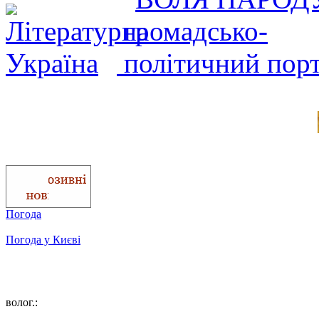
Погода
Погода у
Києві
волог.: