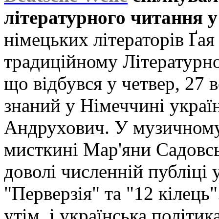
літературного читання у
німецьких літераторів Ґая
традиційному Літературном
що відбувся у четвер, 27 в
знаний у Німеччині укра
Андрухович. У музичному
мисткині Мар'яни Садовс
доволі численній публіці 
"Перверзія" та "12 кілець
утім, і українська політика