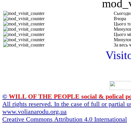
Сьогодн
Вчора
Цього т
Минулог
Цього м
Минулог
За весь 
Visit
©
WILL OF THE PEOPLE social & polical po
All rights reserved. In the case of full or partial
www.volianarodu.org.ua
Creative Commons Attribution 4.0 International