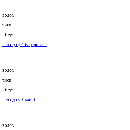
волог.:
тиск:
вітер:
Погода у
Сімферополі
волог.:
тиск:
вітер:
Погода у
Львові
волог.: