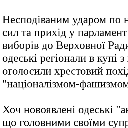
Несподіваним ударом по н
сил та прихід у парламент
виборів до Верховної Рад
одеські регіонали в купі
оголосили хрестовий похі
"націоналізмом-фашизмо
Хоч новоявлені одеські "
що головними своїми суп