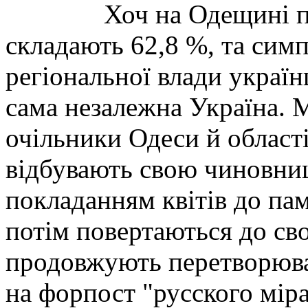
Хоч на Одещині п
складають 62,8 %, та симп
регіональної влади українц
сама незалежна Україна. 
очільники Одеси й області
відбувають свою чиновни
покладанням квітів до па
потім повертаються до сво
продовжують перетворюва
на форпост "русского міра