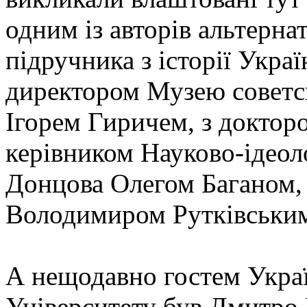
одним із авторів альтерна
підручника з історії Укра
директором Музею советсь
Ігорем Гиричем, з докторо
керівником Науково-ідеол
Донцова Олегом Баганом,
Володимиром Рутківськи
А нещодавно гостем Укра
Університету був Дмитро 