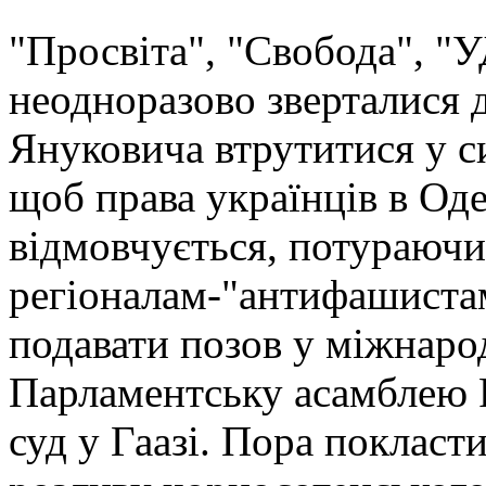
"Просвіта", "Свобода", "
неодноразово зверталися 
Януковича втрутитися у с
щоб права українців в Оде
відмовчується, потураючи
регіоналам-"антифашистам
подавати позов у міжнарод
Парламентську асамблею 
суд у Гаазі. Пора покласт