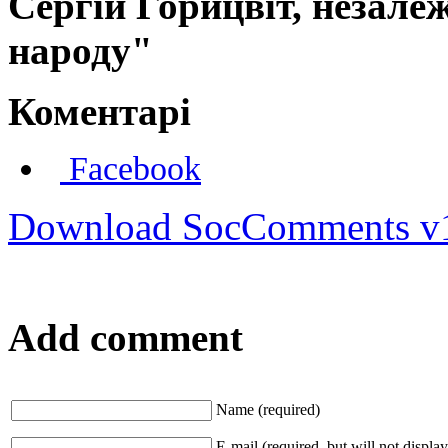
Сергій Горицвіт, незале
народу"
Коментарі
Facebook
Download SocComments v
Add comment
Name (required)
E-mail (required, but will not display