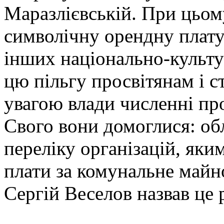
Маразлієвській. При цьом
символічну орендну плату 
інших національно-культу
цю пільгу просвітянам і ст
увагою влади численні про
Свого вони домоглися: об
переліку організацій, яки
плати за комунальне майн
Сергій Веселов назвав це