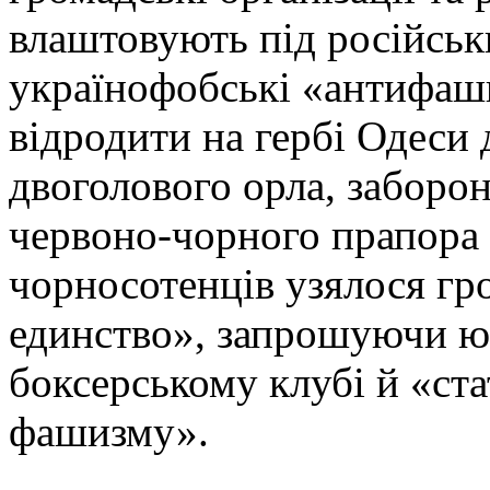
влаштовують під російсь
українофобські «антифаш
відродити на гербі Одеси
двоголового орла, заборо
червоно-чорного прапора 
чорносотенців узялося г
единство», запрошуючи ю
боксерському клубі й «ста
фашизму».