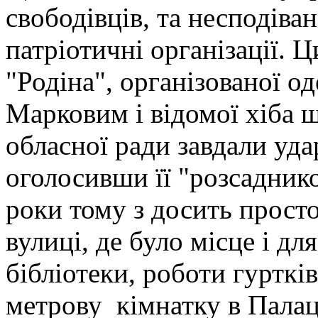
свободівців, та несподіва
патріотичні організації. Ц
"Родіна", організованої о
Марковим і відомої хіба щ
обласної ради завдали уда
оголосивши її "розсадник
роки тому з досить прост
вулиці, де було місце і дл
бібліотеки, роботи гурткі
метрову кімнатку в Палаці