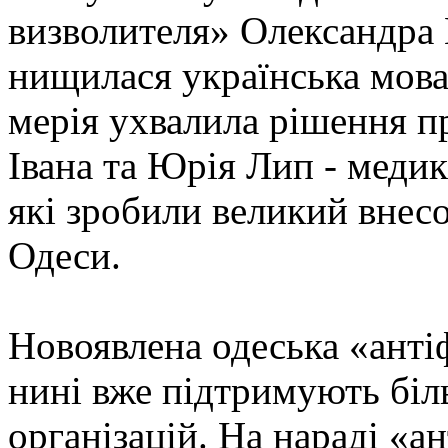
визволителя» Олександра 
нищилася українська мова
мерія ухвалила рішення п
Івана та Юрія Лип - медикі
які зробили великий внес
Одеси.
Новоявлена одеська «антіф
нині вже підтримують біл
організацій. На нараді «а