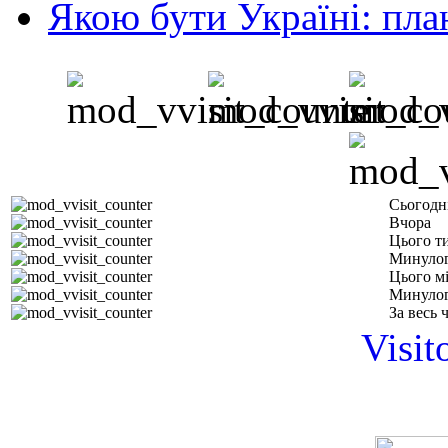
Якою бути Україні: пла
Сьогодн
Вчора
Цього т
Минулог
Цього м
Минулог
За весь 
Visit