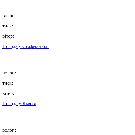
волог.:
тиск:
вітер:
Погода у
Сімферополі
волог.:
тиск:
вітер:
Погода у
Львові
волог.: