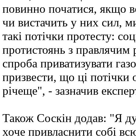
повинно початися, якщо в
чи вистачить у них сил, 
такі потічки протесту: со
протистоянь з правлячим 
спроба приватизувати газ
призвести, що ці потічки 
річеще", - зазначив експер
Також Соскін додав: "Я ду
хоче привласнити собі вс