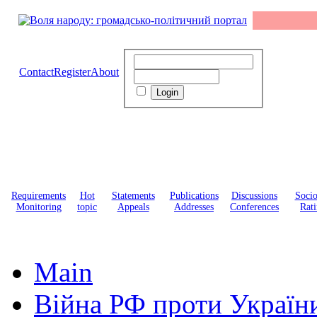
Contact
Register
About
Requirements
Hot
Statements
Publications
Discussions
Soci
Monitoring
topic
Appeals
Addresses
Conferences
Rati
Main
Війна РФ проти Україн