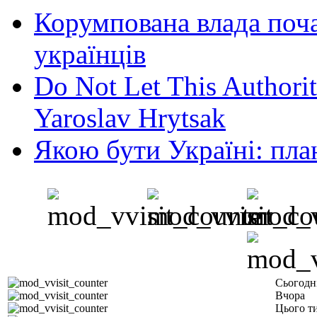
Корумпована влада поча
українців
Do Not Let This Authorit
Yaroslav Hrytsak
Якою бути Україні: пла
Сьогодн
Вчора
Цього т