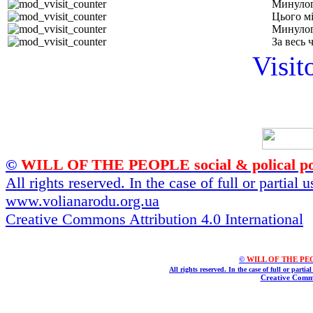
Минулог
Цього м
Минулог
За весь 
Visit
©
WILL OF THE PEOPLE social & polical po
All rights reserved. In the case of full or partial
www.volianarodu.org.ua
Creative Commons Attribution 4.0 International
©
WILL OF THE PEOPL
All rights reserved. In the case of full or parti
Creative Commo