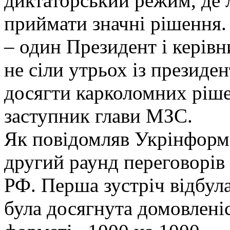
диктаторський режим, де
приймати значні рішення. 
– один Президент і керівн
не сіли утрьох із презид
досягти карколомних ріш
заступник глави МЗС.
Як повідомляв Укрінформ
другий раунд переговорів
РФ. Перша зустріч відбула
була досягнута домовлені