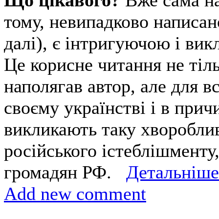
Що цікавого?
Вже сама на
тому, невипадково написан
далі), є інтригуючою і ви
Це корисне читання не тіль
наполягав автор, але для вс
своєму українстві і в прич
викликають таку хвороблив
російського істеблішменту,
громадян РФ.
Детальніше
Add new comment