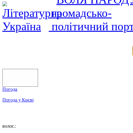
Погода
Погода у
Києві
волог.: