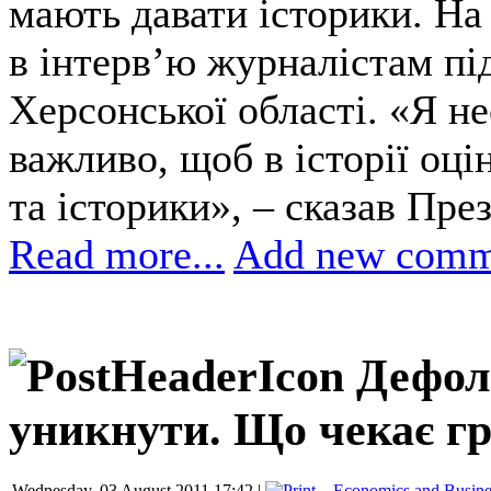
мають давати історики. На
в інтерв’ю журналістам під
Херсонської області. «Я н
важливо, щоб в історії оці
та історики», – сказав Пре
Read more...
Add new comm
Дефол
уникнути. Що чекає г
Wednesday, 03 August 2011 17:42 |
Economics and Busine