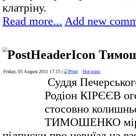
клатріну.
Read more...
Add new comm
Тимош
Friday, 05 August 2011 17:15 |
Hot topic
Суддя Печерського
Родіон КІРЄЄВ ог
стосовно колишнь
ТИМОШЕНКО міри 
підписки про невиїзд на взя