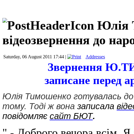
Юлія 
відеозвернення до нар
Saturday, 06 August 2011 17:44 |
Addresses
Звернення Ю.Т
записане перед 
Юлія
Тимошенко
готувалась
до
тому
.
Тоді ж
в
она
записала
віде
повідомляє
сайт БЮТ
.
" - Доброго вечора всім. Я