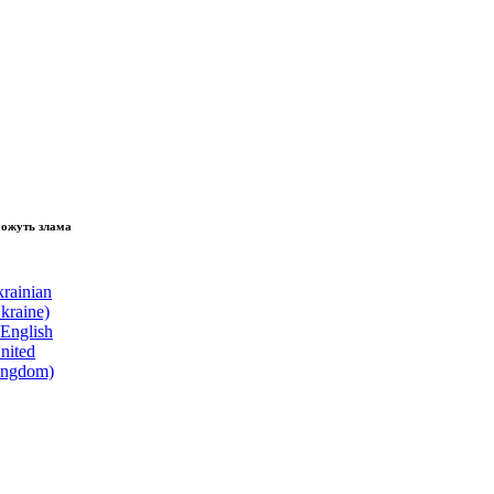
зламати волю народу, - Президент України Володимир Зеленський