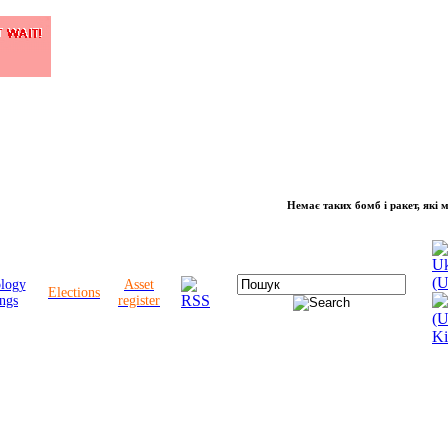
Немає таких бомб і ракет, які можуть 
ology
Asset
Elections
ngs
register