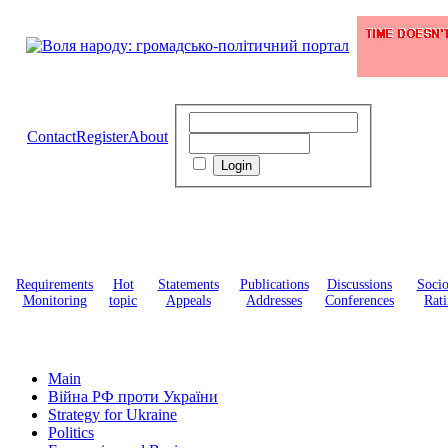
Contact
Register
About
Requirements
Hot
Statements
Publications
Discussions
Soci
Monitoring
topic
Appeals
Addresses
Conferences
Rati
Main
Війна РФ проти України
Strategy for Ukraine
Politics