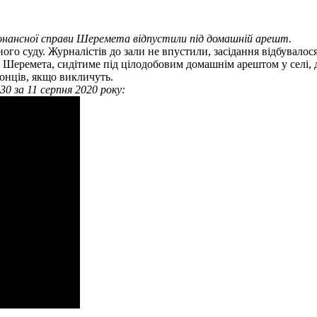
зонансної справи Шеремета відпустили під домашній арешт.
ого суду. Журналістів до зали не впустили, засідання відбувалос
 Шеремета, сидітиме під цілодобовим домашнім арештом у селі, д
ронців, якщо викличуть.
0 за 11 серпня 2020 року: