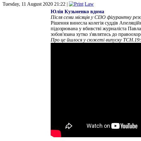
Tuesday, 11 August 2020 21:22 |
Law
Юлія Кузьменко вдома
Після семи місяців у СІЗО фігурантку ре
Рішення винесла колегія суддів Апеляційн
підозрювана у вбивстві журналіста Павла
зобов'язана хутко з'являтись до правоохо
Про це йшлося у сюжеті випуску ТСН.19:3