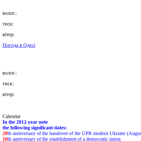
волог.:
тиск:
вітер:
Погода в
Одесі
волог.:
тиск:
вітер:
Calendar
In the 2012-year note
the following significant dates:
20
th anniversary of the handover of the UPR modern Ukraine (Augus
10
th anniversary of the establishment of a democratic union