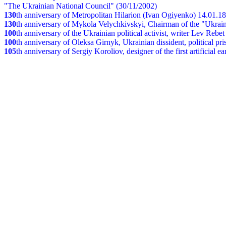
"The Ukrainian National Council" (30/11/2002)
130
th
anniversary of Metropolitan Hilarion (Ivan Ogiyenko) 14.01.1
130
th anniversary of Mykola Velychkivskyi, Chairman of the "Ukrain
100
th anniversary of the Ukrainian political activist, writer Lev Reb
100
th anniversary of Oleksa Girnyk, Ukrainian dissident, political p
105
th anniversary of Sergiy Koroliov, designer of the first artificial 