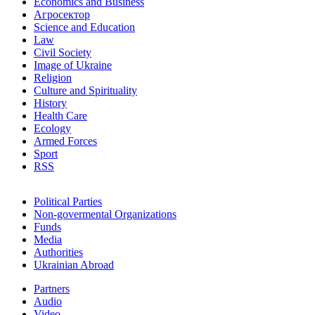
Economics and Business
Агросектор
Science and Education
Law
Civil Society
Image of Ukraine
Religion
Culture and Spirituality
History
Health Care
Ecology
Armed Forces
Sport
RSS
Political Parties
Non-govermental Organizations
Funds
Мedia
Authorities
Ukrainian Abroad
Partners
Audio
Video