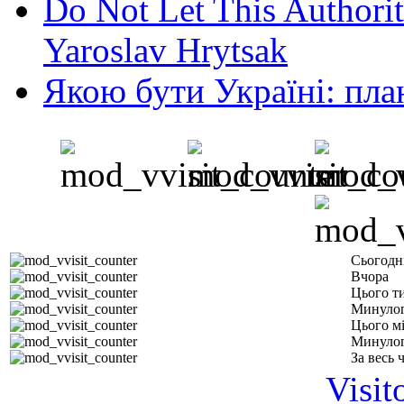
Do Not Let This Authorit
Yaroslav Hrytsak
Якою бути Україні: пла
Сьогодн
Вчора
Цього т
Минулог
Цього м
Минулог
За весь 
Visit