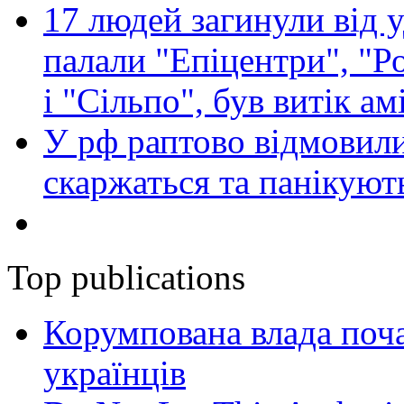
17 людей загинули від у
палали "Епіцентри", "Р
і "Сільпо", був витік ам
У рф раптово відмовили
скаржаться та панікуют
Top publications
Корумпована влада поча
українців