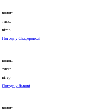
волог.:
тиск:
вітер:
Погода у
Сімферополі
волог.:
тиск:
вітер:
Погода у
Львові
волог.: