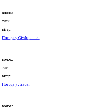
волог.:
тиск:
вітер:
Погода у
Сімферополі
волог.:
тиск:
вітер:
Погода у
Львові
волог.: