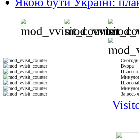
Якою бути Україні: пла
Сьогодн
Вчора
Цього т
Минулог
Цього м
Минулог
За весь 
Visit