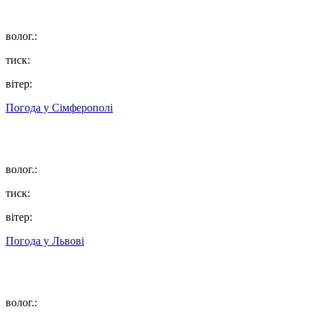
волог.:
тиск:
вітер:
Погода у
Сімферополі
волог.:
тиск:
вітер:
Погода у
Львові
волог.: