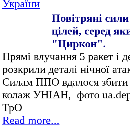
України
Повітряні сили
цілей, серед як
"Циркон".
Прямі влучання 5 ракет і д
розкрили деталі нічної ата
Силам ППО вдалося збити 
колаж УНІАН, фото ua.depo
ТрО
Read more...