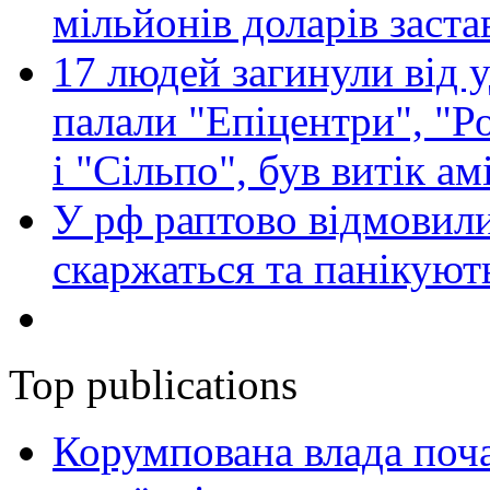
мільйонів доларів заста
17 людей загинули від у
палали "Епіцентри", "Р
і "Сільпо", був витік ам
У рф раптово відмовили
скаржаться та панікуют
Top publications
Корумпована влада поча