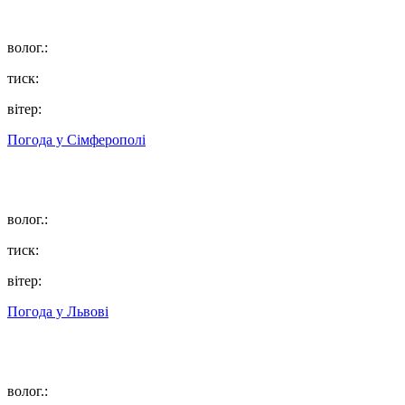
волог.:
тиск:
вітер:
Погода у
Сімферополі
волог.:
тиск:
вітер:
Погода у
Львові
волог.: