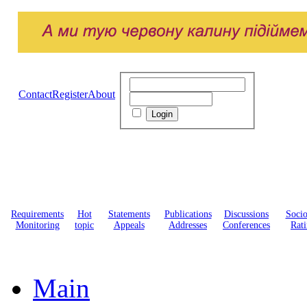
Contact
Register
About
Requirements
Hot
Statements
Publications
Discussions
Soci
Monitoring
topic
Appeals
Addresses
Conferences
Rati
Main