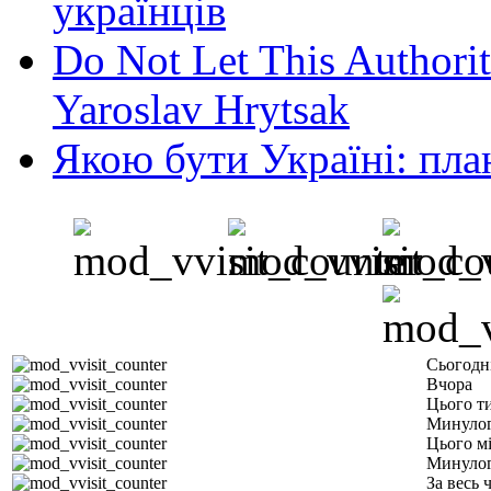
українців
Do Not Let This Authorit
Yaroslav Hrytsak
Якою бути Україні: пла
Сьогодн
Вчора
Цього т
Минулог
Цього м
Минулог
За весь 