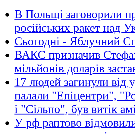
В Польщі заговорили п
російських ракет над У
Сьогодні - Яблучний Спа
ВАКС призначив Стефан
мільйонів доларів заста
17 людей загинули від у
палали "Епіцентри", "Р
і "Сільпо", був витік ам
У рф раптово відмовили