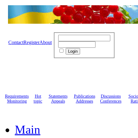
Contact
Register
About
Requirements
Hot
Statements
Publications
Discussions
Soci
Monitoring
topic
Appeals
Addresses
Conferences
Rati
Main