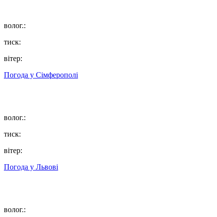
волог.:
тиск:
вітер:
Погода у
Сімферополі
волог.:
тиск:
вітер:
Погода у
Львові
волог.: