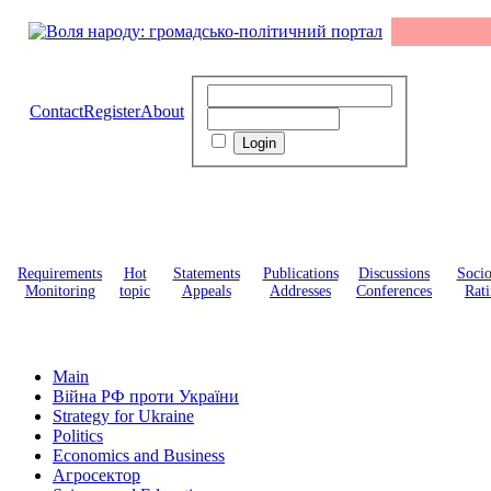
Contact
Register
About
Requirements
Hot
Statements
Publications
Discussions
Soci
Monitoring
topic
Appeals
Addresses
Conferences
Rati
Main
Війна РФ проти України
Strategy for Ukraine
Politics
Economics and Business
Агросектор