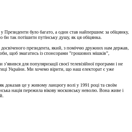
у Президенти було багато, а один став найпершим: за обіцянку,
о би так потішити путінську душу, як ця обіцянка.
, досвіченого президента, який, з поміччю дружних нам держав,
асоби, щоб змагатись із спонсорами ”грошових мішків”,
 з’явився для популяризації своєї телевізійної програми і не
ітиці України. Ми хочемо вірити, що наш електорат є уже
, як доказав це у живому ланцюгу волі у 1991 році та своїм
їнська нація пережила вікову московську неволю. Вона живе і
ий.