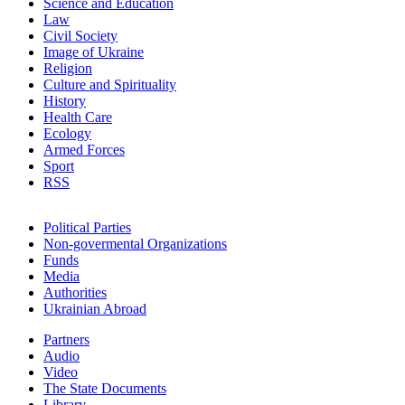
Science and Education
Law
Civil Society
Image of Ukraine
Religion
Culture and Spirituality
History
Health Care
Ecology
Armed Forces
Sport
RSS
Political Parties
Non-govermental Organizations
Funds
Мedia
Authorities
Ukrainian Abroad
Partners
Audio
Video
The State Documents
Library