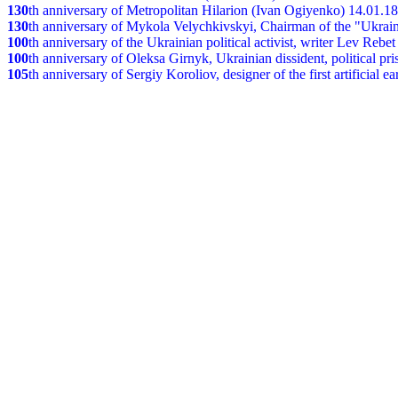
130
th
anniversary of Metropolitan Hilarion (Ivan Ogiyenko) 14.01.1
130
th anniversary of Mykola Velychkivskyi, Chairman of the "Ukrain
100
th anniversary of the Ukrainian political activist, writer Lev Reb
100
th anniversary of Oleksa Girnyk, Ukrainian dissident, political p
105
th anniversary of Sergiy Koroliov, designer of the first artificial 