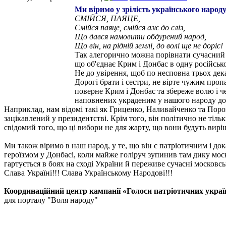
Ми віримо у зрілість українського народ
СМІЙСЯ, ПАЯЦЕ,
Смійся паяце, смійся аж до сліз,
Що дався намовити обдурений народ,
Що він, на рідній землі, до волі ще не доріс!
Так алегорично можна порівнати сучасний п
що об'єднає Крим і Донбас в одну російськ
Не до увірення, щоб по несповна трьох дек
Дорогі брати і сестри, не вірте чужим про
поверне Крим і Донбас та збереже волю і че
наповнених украденим у нашого народу до
Наприклад, нам відомі такі як Гриценко, Наливайченко та Пороше
зацікавлений у президентстві. Крім того, він політично не тіль
свідомий того, що ці вибори не для жарту, що вони будуть вир
Ми також віримо в наш народ, у те, що він є патріотичним і дока
героїзмом у Донбасі, коли майже голіруч зупинив там дику мос
гартується в боях на сході України й переживе сучасні московс
Слава Україні!!! Слава Українському Народові!!!
Координаційний центр кампанії «Голоси патріотичних укра
для порталу "Воля народу"