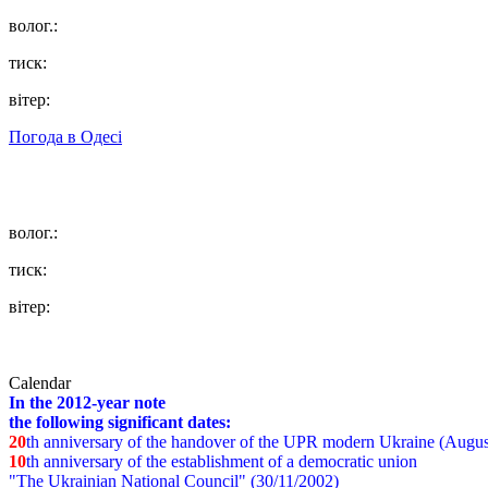
волог.:
тиск:
вітер:
Погода в
Одесі
волог.:
тиск:
вітер:
Calendar
In the 2012-year note
the following significant dates:
20
th anniversary of the handover of the UPR modern Ukraine (Augus
10
th anniversary of the establishment of a democratic union
"The Ukrainian National Council" (30/11/2002)