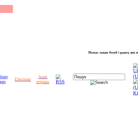
Немає таких бомб і ракет, які можуть 
ology
Asset
Elections
ngs
register