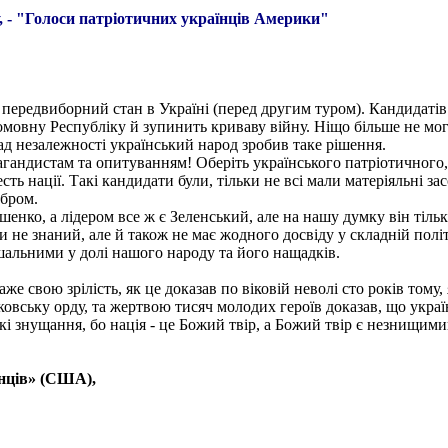
у, - "Голоси патріотичних українців Америки"
ередвиборний стан в Україні (перед другим туром). Кандидатів 
омовну Республіку й зупинить криваву війну. Ніщо більше не мог
ад незалежності український народ зробив таке рішення.
пагандистам та опитуванням! Оберіть українського патріотичного
сть нації. Такі кандидати були, тільки не всі мали матеріяльні з
бром.
нко, а лідером все ж є Зеленський, але на нашу думку він тільки
ки не знаний, але й також не має жодного досвіду у складній пол
ішальними у долі нашого народу та його нащадків.
же свою зрілість, як це доказав по віковій неволі сто років тому
ковську орду, та жертвою тисяч молодих героїв доказав, що укра
ькі знущання, бо нація - це Божий твір, а Божий твір є незнищим
їнців» (США),