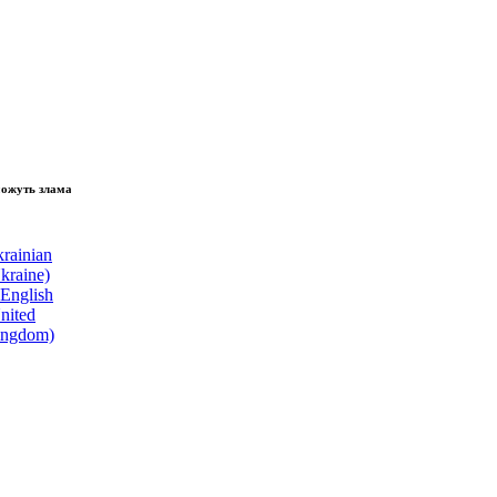
зламати волю народу, - Президент України Володимир Зеленський