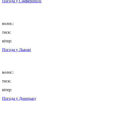
Погода у
Сімферополі
волог.:
тиск:
вітер:
Погода у
Львові
волог.:
тиск:
вітер:
Погода у
Донецьку