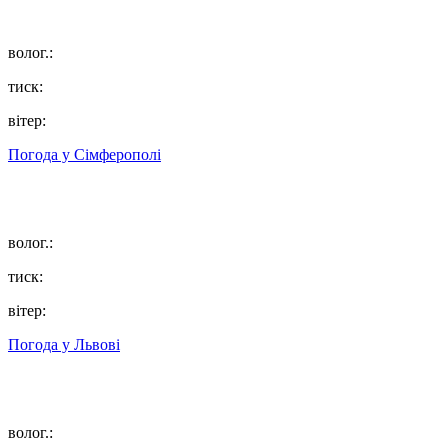
волог.:
тиск:
вітер:
Погода у
Сімферополі
волог.:
тиск:
вітер:
Погода у
Львові
волог.: