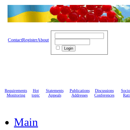
Contact
Register
About
Requirements
Hot
Statements
Publications
Discussions
Soci
Monitoring
topic
Appeals
Addresses
Conferences
Rati
Main