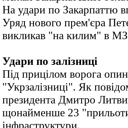
На удари по Закарпаттю в
Уряд нового прем'єра Пет
викликав "на килим" в МЗ
Удари по залізниці
Під прицілом ворога опини
"Укрзалізниці". Як повід
президента Дмитро Литвин
щонайменше 23 "прильоти"
інфраструктури.