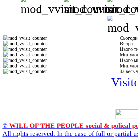
Сьогодн
Вчора
Цього т
Минулог
Цього м
Минулог
За весь 
Visit
©
WILL OF THE PEOPLE social & polical po
All rights reserved. In the case of full or partial