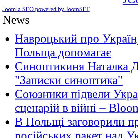
Joomla SEO powered by JoomSEF
News
Навроцький про Україну
Польща допомагає
Синоптикиня Наталка Д
"Записки синоптика"
Союзники підвели Укра
сценарій в війні – Bloo
В Польщі заговорили п
російських ракет над У