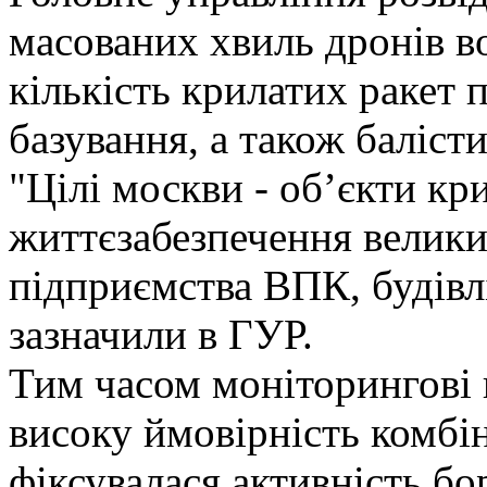
масованих хвиль дронів в
кількість крилатих ракет 
базування, а також баліст
"Цілі москви - обʼєкти кр
життєзабезпечення великих
підприємства ВПК, будівлі
зазначили в ГУР.
Тим часом моніторингові 
високу ймовірність комбі
фіксувалася активність бо