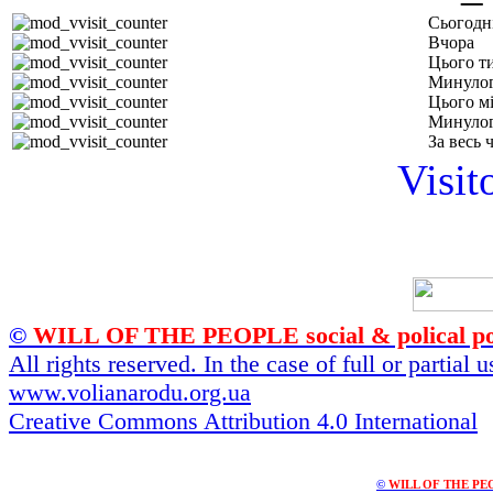
Сьогодн
Вчора
Цього т
Минулог
Цього м
Минулог
За весь 
Visit
©
WILL OF THE PEOPLE social & polical po
All rights reserved. In the case of full or partial
www.volianarodu.org.ua
Creative Commons Attribution 4.0 International
©
WILL OF THE PEOPL