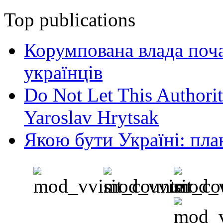
Top publications
Корумпована влада поча
українців
Do Not Let This Authorit
Yaroslav Hrytsak
Якою бути Україні: пла