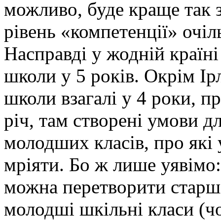
можливо, буде краще так 
рівень «компетенції» очі
Насправді у жодній країні
школи у 5 років. Окрім Ірл
школи взагалі у 4 роки, пр
річ, там створені умови д
молодших класів, про які 
мріяти. Бо ж лише уявімо:
можна перетворити старші
молодші шкільні класи (ч