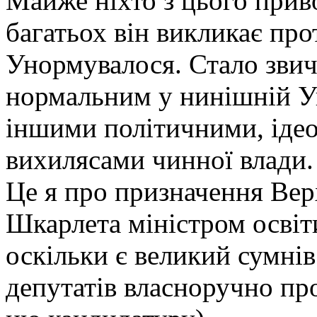
Майже ніхто з цього приво
багатьох він викликає про
Унормувалося. Стало звич
нормальним у нинішній Ук
іншими політичними, іде
вихилясами чинної влади.
Це я про призначення Ве
Шкарлета міністром освіти
оскільки є великий сумнів
депутатів власноручно пр