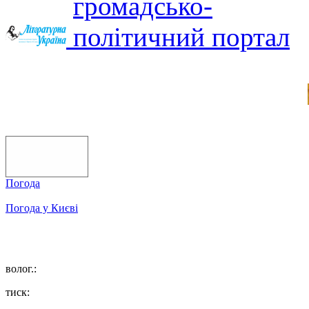
Погода
Погода у
Києві
волог.:
тиск: