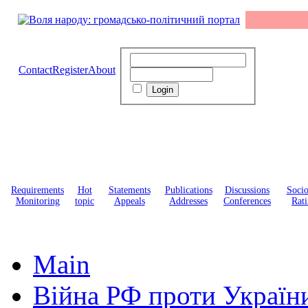
Contact
Register
About
Requirements
Hot
Statements
Publications
Discussions
Soci
Monitoring
topic
Appeals
Addresses
Conferences
Rati
Main
Війна РФ проти Україн