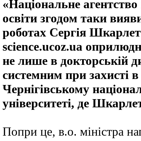
«Національне агентство 
освіти згодом таки вияв
роботах Сергія Шкарлета
science.ucoz.ua оприлюд
не лише в докторській д
системним при захисті в
Чернігівському націона
університеті, де Шкарл
Попри це, в.о. міністра на