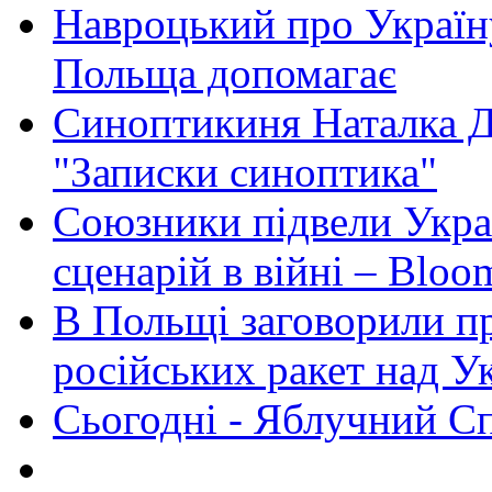
Навроцький про Україну
Польща допомагає
Синоптикиня Наталка Д
"Записки синоптика"
Союзники підвели Укра
сценарій в війні – Bloo
В Польщі заговорили п
російських ракет над У
Сьогодні - Яблучний Спа