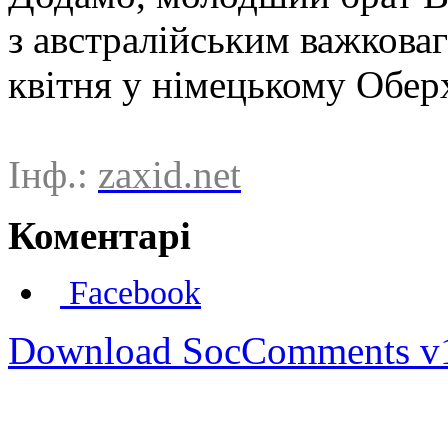
з австралійським важкова
квітня у німецькому Оберх
Інф.:
zaxid.net
Коментарі
Facebook
Download SocComments v