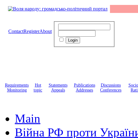
Contact
Register
About
Requirements
Hot
Statements
Publications
Discussions
Soci
Monitoring
topic
Appeals
Addresses
Conferences
Rati
Main
Війна РФ проти Україн