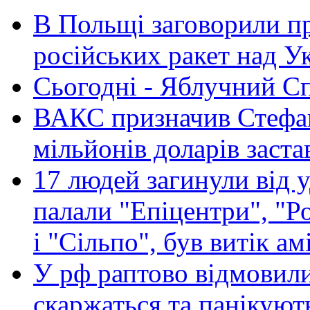
В Польщі заговорили п
російських ракет над У
Сьогодні - Яблучний Спа
ВАКС призначив Стефан
мільйонів доларів заста
17 людей загинули від у
палали "Епіцентри", "Р
і "Сільпо", був витік ам
У рф раптово відмовили
скаржаться та панікуют