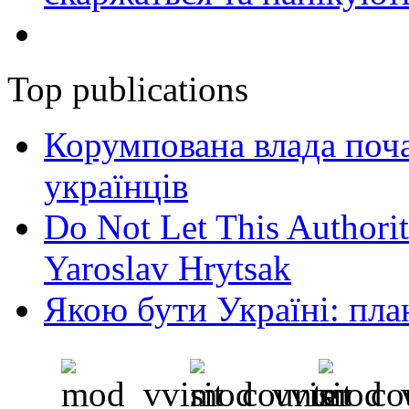
Top publications
Корумпована влада поча
українців
Do Not Let This Authorit
Yaroslav Hrytsak
Якою бути Україні: пла