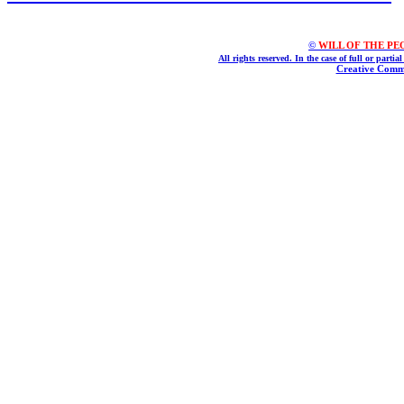
©
WILL OF THE PEOPL
All rights reserved. In the case of full or parti
Creative Commo