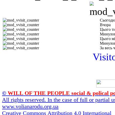
Сьогодн
Вчора
Цього т
Минулог
Цього м
Минулог
За весь 
Visit
©
WILL OF THE PEOPLE social & polical po
All rights reserved. In the case of full or partial
www.volianarodu.org.ua
Creative Commons Attribution 4.0 International