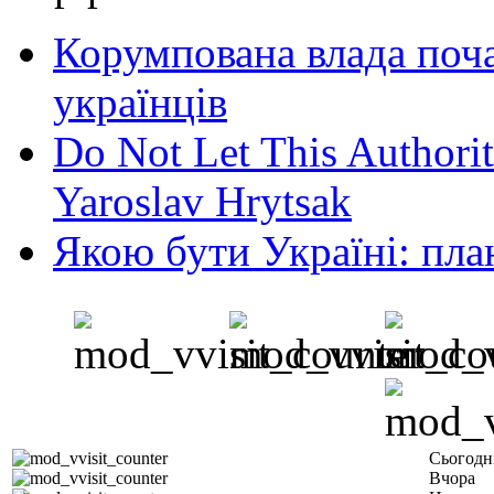
Корумпована влада поча
українців
Do Not Let This Authorit
Yaroslav Hrytsak
Якою бути Україні: пла
Сьогодн
Вчора