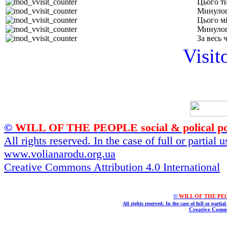
Цього т
Минулог
Цього м
Минулог
За весь 
Visit
©
WILL OF THE PEOPLE social & polical po
All rights reserved. In the case of full or partial
www.volianarodu.org.ua
Creative Commons Attribution 4.0 International
©
WILL OF THE PEOPL
All rights reserved. In the case of full or parti
Creative Commo