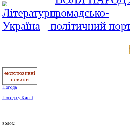
Погода
Погода у
Києві
волог.: