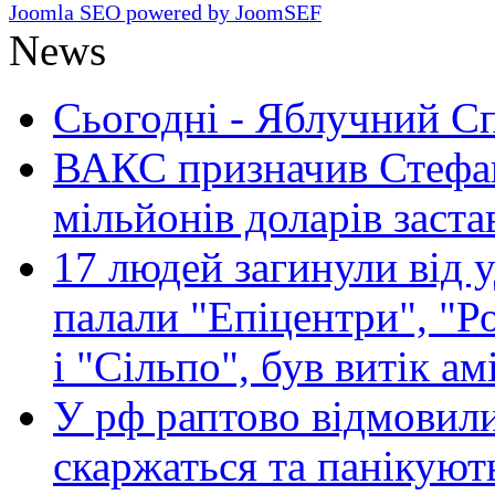
Joomla SEO powered by JoomSEF
News
Сьогодні - Яблучний Спа
ВАКС призначив Стефан
мільйонів доларів заста
17 людей загинули від у
палали "Епіцентри", "Р
і "Сільпо", був витік ам
У рф раптово відмовили
скаржаться та панікуют