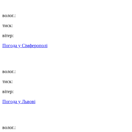
волог.:
тиск:
вітер:
Погода у
Сімферополі
волог.:
тиск:
вітер:
Погода у
Львові
волог.: