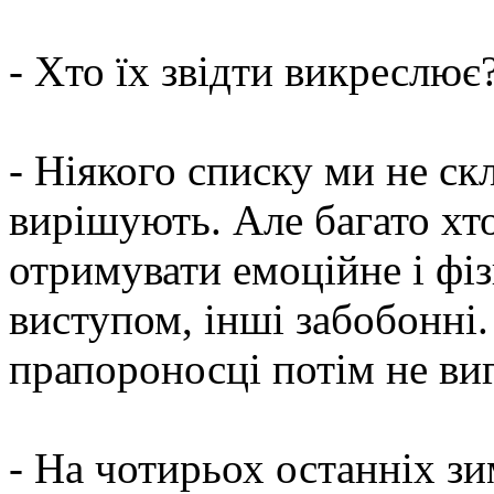
- Хто їх звідти викреслює
- Ніякого списку ми не ск
вирішують. Але багато хто
отримувати емоційне і фі
виступом, інші забобонні
прапороносці потім не ви
- На чотирьох останніх зи