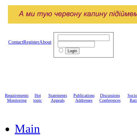
Contact
Register
About
Requirements
Hot
Statements
Publications
Discussions
Soci
Monitoring
topic
Appeals
Addresses
Conferences
Rati
Main