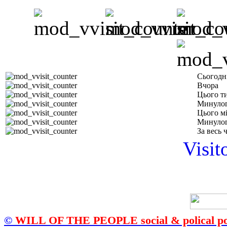
Сьогодн
Вчора
Цього т
Минулог
Цього м
Минулог
За весь 
Visit
©
WILL OF THE PEOPLE social & polical po