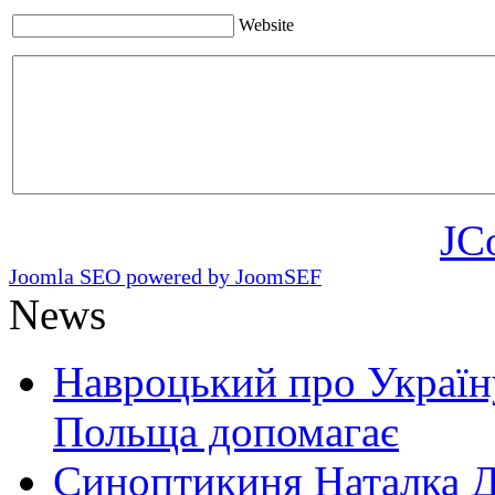
Website
JC
Joomla SEO powered by JoomSEF
News
Навроцький про Україну
Польща допомагає
Синоптикиня Наталка Д