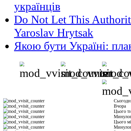
українців
Do Not Let This Authorit
Yaroslav Hrytsak
Якою бути Україні: пла
Сьогодн
Вчора
Цього т
Минулог
Цього м
Минулог