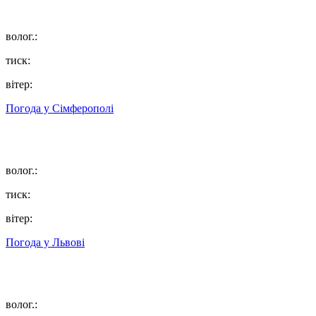
волог.:
тиск:
вітер:
Погода у
Сімферополі
волог.:
тиск:
вітер:
Погода у
Львові
волог.: