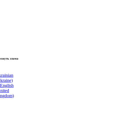
зламати волю народу, - Президент України Володимир Зеленський