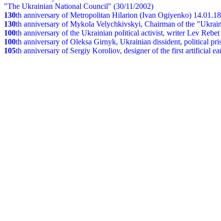
"The Ukrainian National Council" (30/11/2002)
130
th
anniversary of Metropolitan Hilarion (Ivan Ogiyenko) 14.01.1
130
th anniversary of Mykola Velychkivskyi, Chairman of the "Ukrain
100
th anniversary of the Ukrainian political activist, writer Lev Reb
100
th anniversary of Oleksa Girnyk, Ukrainian dissident, political p
105
th anniversary of Sergiy Koroliov, designer of the first artificial 