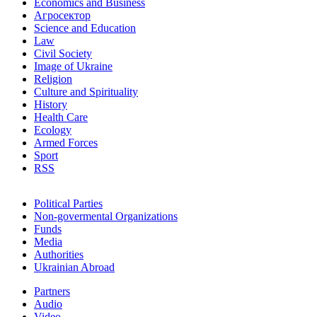
Economics and Business
Агросектор
Science and Education
Law
Civil Society
Image of Ukraine
Religion
Culture and Spirituality
History
Health Care
Ecology
Armed Forces
Sport
RSS
Political Parties
Non-govermental Organizations
Funds
Мedia
Authorities
Ukrainian Abroad
Partners
Audio
Video