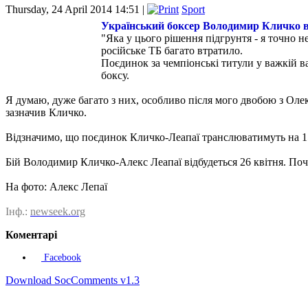
Thursday, 24 April 2014 14:51 |
Sport
Український боксер Володимир Кличко в
"Яка у цього рішення підгрунтя - я точно н
російське ТБ багато втратило.
Поєдинок за чемпіонські титули у важкій ва
боксу.
Я думаю, дуже багато з них, особливо після мого двобою з Олек
зазначив Кличко.
Відзначимо, що поєдинок Кличко-Леапаї транслюватимуть на 150 к
Бій Володимир Кличко-Алекс Леапаї відбудеться 26 квітня. Поча
На фото: Алекс Лепаї
Інф.:
newseek.org
Коментарі
Facebook
Download SocComments v1.3