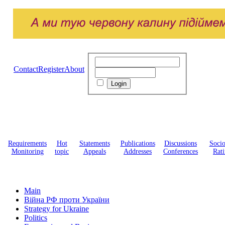
Contact
Register
About
Requirements
Hot
Statements
Publications
Discussions
Soci
Monitoring
topic
Appeals
Addresses
Conferences
Rati
Main
Війна РФ проти України
Strategy for Ukraine
Politics