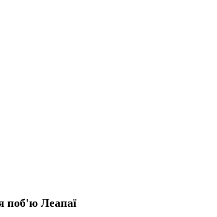
 я поб'ю Леапаї