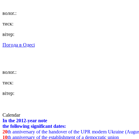
волог.:
тиск:
вітер:
Погода в
Одесі
волог.:
тиск:
вітер:
Calendar
In the 2012-year note
the following significant dates:
20
th anniversary of the handover of the UPR modern Ukraine (Augus
10
th anniversary of the establishment of a democratic union