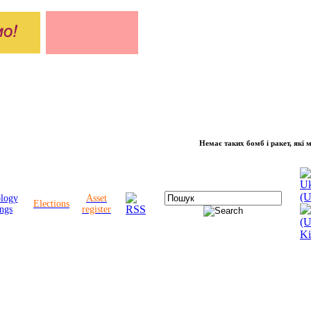
Немає таких бомб і ракет, які можуть 
ology
Asset
Elections
ngs
register