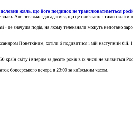
исловив жаль, що його поєдинок не транслюватиметься рос
е знаю. Але неважко здогадатися, що це пов'язано з тими політич
зі - це значуща подія, на якому телеканали можуть непогано заро
сандром Повєткіним, хотіли б подивитися і мій наступний бій. І
раїн світу і вперше за десять років в їх числі не виявиться Росі
ток боксерського вечора в 23:00 за київським часом.