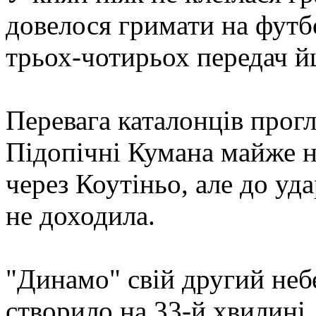
довелося гримати на футбо
трьох-чотирьох передач й
Перевага каталонців прогл
Підопічні Кумана майже н
через Коутіньо, але до уд
не доходила.
"Динамо" свій другий неб
створило на 33-й хвилині,