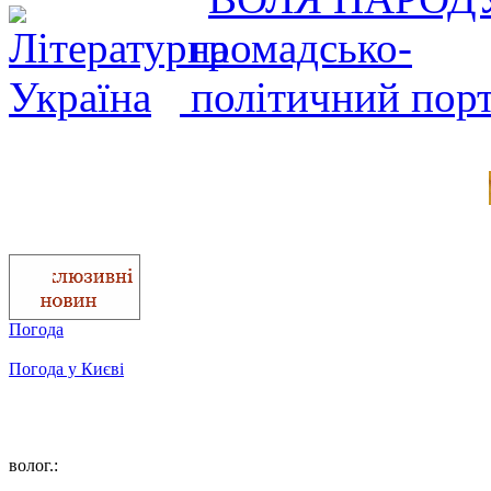
Погода
Погода у
Києві
волог.: