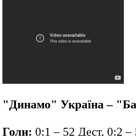
"Динамо" Україна – "Ба
Голи:
0:1 – 52 Дест, 0:2 –