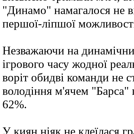
"Динамо" намагалося не в
першої-ліпшої можливості
Незважаючи на динамічний
ігрового часу жодної реал
воріт обидві команди не с
володіння м'ячем "Барса"
62%.
У киян ніяк не клеїлася г