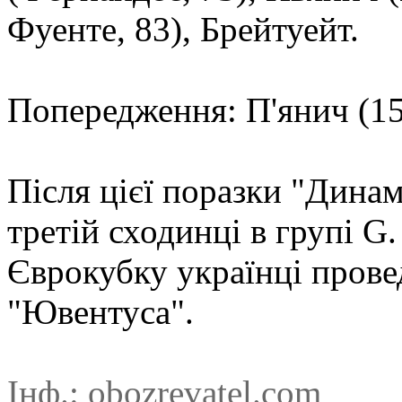
Фуенте, 83), Брейтуейт.
Попередження: П'янич (15
Після цієї поразки "Дина
третiй сходинці в групі G
Єврокубку українці прове
"Ювентуса".
Інф.:
obozrevatel.com