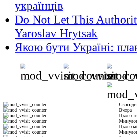
українців
Do Not Let This Authorit
Yaroslav Hrytsak
Якою бути Україні: пла
Сьогодн
Вчора
Цього т
Минулог
Цього м
Минулог