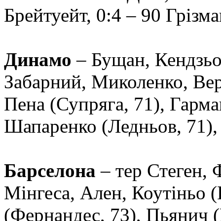
Брейтуейт, 0:4 – 90 Грізма
Динамо
– Бущан, Кендзьор
Забарний, Миколенко, Вер
Пена (Супряга, 71), Гарма
Шапаренко (Ледньов, 71),
Барселона
– тер Стеген, Ф
Мінгеса, Ален, Коутіньо (
(Фернандес, 73), Пьянич (