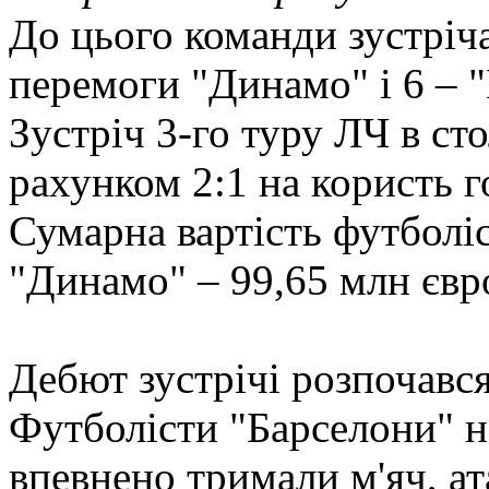
До цього команди зустріча
перемоги "Динамо" і 6 – 
Зустріч 3-го туру ЛЧ в ст
рахунком 2:1 на користь г
Сумарна вартість футболіс
"Динамо" – 99,65 млн євр
Дебют зустрічі розпочався
Футболісти "Барселони" не
впевнено тримали м'яч, а