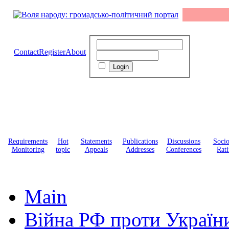
Contact
Register
About
Requirements
Hot
Statements
Publications
Discussions
Soci
Monitoring
topic
Appeals
Addresses
Conferences
Rati
Main
Війна РФ проти Україн