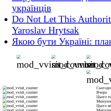
українців
Do Not Let This Authorit
Yaroslav Hrytsak
Якою бути Україні: пла
Сьогодн
Вчора
Цього т
Минулог
Цього м
Минулог