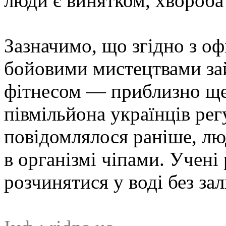
люди є винятком, хвороба
Зазначимо, що згідно з оф
бойовими мистецтвами зай
фітнесом — приблизно ще 
півмільйона українців ре
повідомлялося раніше, л
в організмі чіпами. Учені
розчинятися у воді без за