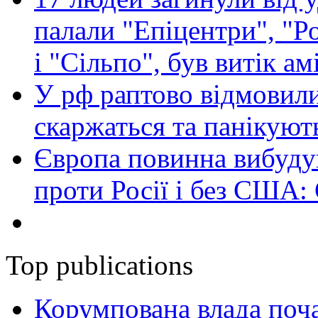
палали "Епіцентри", "Р
і "Сільпо", був витік ам
У рф раптово відмовили
скаржаться та панікуют
Європа повинна вибуду
проти Росії і без США:
Top publications
Корумпована влада поча