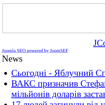
JC
Joomla SEO powered by JoomSEF
News
Сьогодні - Яблучний Спа
ВАКС призначив Стефан
мільйонів доларів заста
17 людей загинули від у