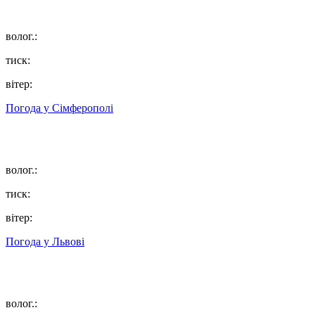
волог.:
тиск:
вітер:
Погода у
Сімферополі
волог.:
тиск:
вітер:
Погода у
Львові
волог.: