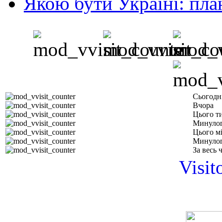
Якою бути Україні: пла
Сьогодн
Вчора
Цього т
Минулог
Цього м
Минулог
За весь 
Visit