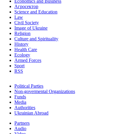
Economics and Business
Агросектор
Science and Education
Law
Civil Society
Image of Ukraine
Religion
Culture and Spirituality
History
Health Care
Ecology
Armed Forces
Sport
RSS
Political Parties
Non-govermental Organizations
Funds
Мedia
Authorities
Ukrainian Abroad
Partners
Audio
Video