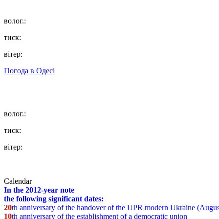
волог.:
тиск:
вітер:
Погода в
Одесі
волог.:
тиск:
вітер:
Calendar
In the 2012-year note
the following significant dates:
20
th anniversary of the handover of the UPR modern Ukraine (Augus
10
th anniversary of the establishment of a democratic union