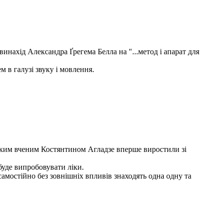
нахід Александра Ґрегема Белла на "...метод і апарат для
 в галузі звуку і мовлення.
ським вченим Костянтином Агладзе вперше виростили зі
буде випробовувати ліки.
самостійно без зовнішніх впливів знаходять одна одну та