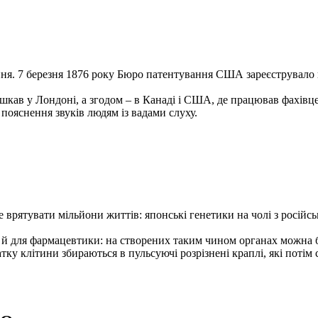
ня. 7 березня 1876 року Бюро патентування США зареєструвало ви
кав у Лондоні, а згодом – в Канаді і США, де працював фахівцем
 пояснення звуків людям із вадами слуху.
врятувати мільйони життів: японські генетики на чолі з росій
 а й для фармацевтики: на створених таким чином органах можна 
ку клітини збираються в пульсуючі розрізнені краплі, які потім 