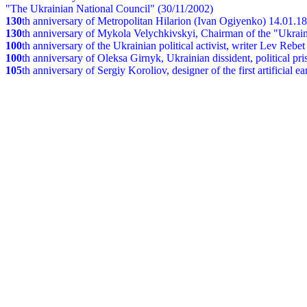
"The Ukrainian National Council" (30/11/2002)
130
th
anniversary of Metropolitan Hilarion (Ivan Ogiyenko) 14.01.1
130
th anniversary of Mykola Velychkivskyi, Chairman of the "Ukrain
100
th anniversary of the Ukrainian political activist, writer Lev Reb
100
th anniversary of Oleksa Girnyk, Ukrainian dissident, political p
105
th anniversary of Sergiy Koroliov, designer of the first artificial 