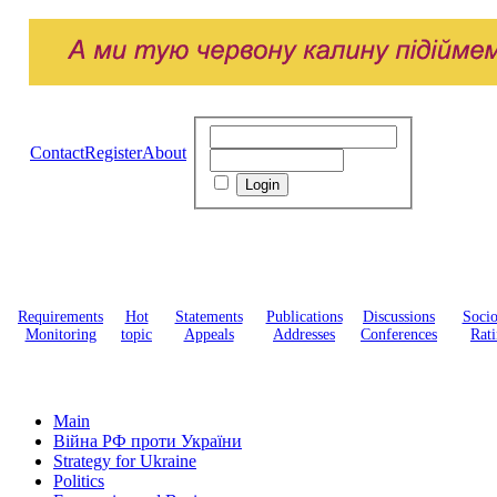
Contact
Register
About
Requirements
Hot
Statements
Publications
Discussions
Soci
Monitoring
topic
Appeals
Addresses
Conferences
Rati
Main
Війна РФ проти України
Strategy for Ukraine
Politics