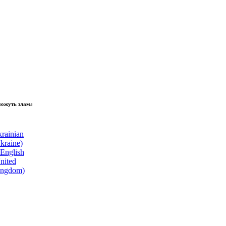
зламати волю народу, - Президент України Володимир Зеленський