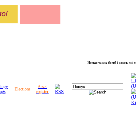
Немає таких бомб і ракет, які можуть 
ology
Asset
Elections
ngs
register