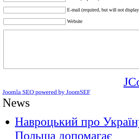
E-mail (required, but will not display
Website
JC
Joomla SEO powered by JoomSEF
News
Навроцький про Україну
Польща допомагає