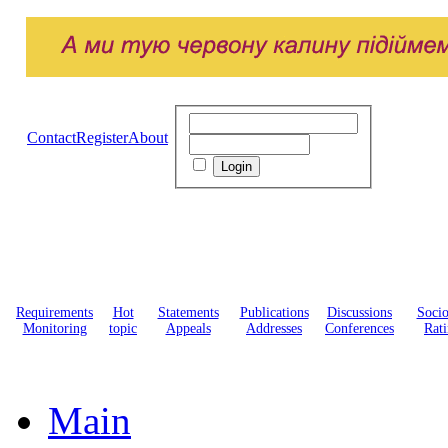
Contact
Register
About
Requirements
Hot
Statements
Publications
Discussions
Soci
Monitoring
topic
Appeals
Addresses
Conferences
Rati
Main