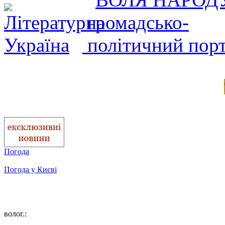
Погода
Погода у
Києві
волог.: