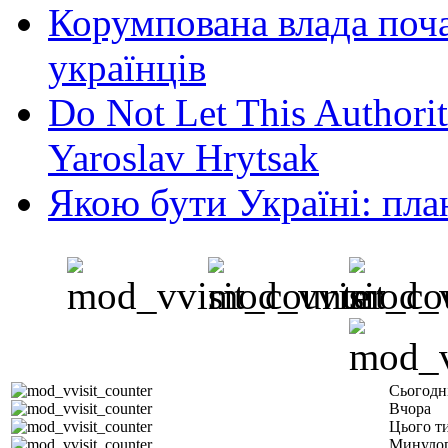
Корумпована влада поча
українців
Do Not Let This Authorit
Yaroslav Hrytsak
Якою бути Україні: пла
Сьогодн
Вчора
Цього т
Минулог