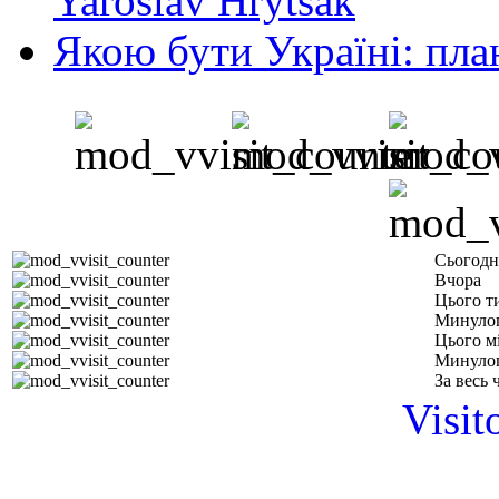
Yaroslav Hrytsak
Якою бути Україні: пла
Сьогодн
Вчора
Цього т
Минуло
Цього м
Минулог
За весь 
Visit