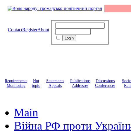
Contact
Register
About
Requirements
Hot
Statements
Publications
Discussions
Soci
Monitoring
topic
Appeals
Addresses
Conferences
Rati
Main
Війна РФ проти Україн