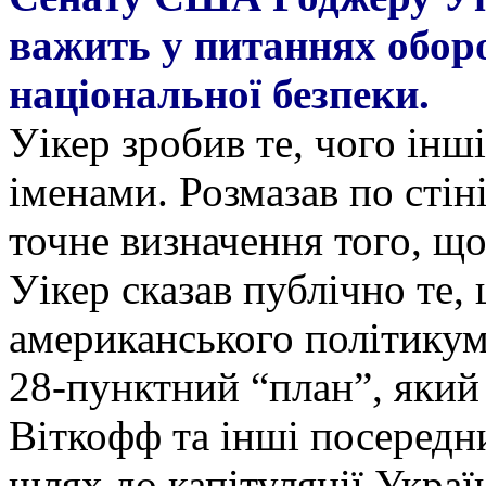
важить у питаннях оборо
національної безпеки.
Уікер зробив те, чого інші
іменами. Розмазав по стін
точне визначення того, що
Уікер сказав публічно те,
американського політику
28-пунктний “план”, яки
Віткофф та інші посередн
шлях до капітуляції Укра