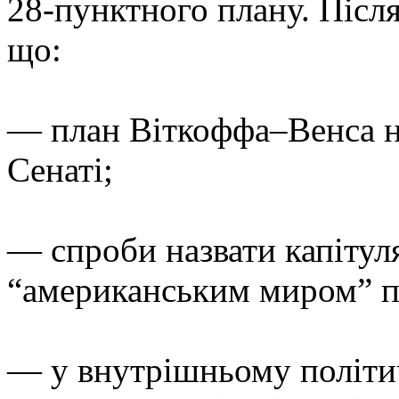
28-пунктного плану. Після
що:
— план Віткоффа–Венса не
Сенаті;
— спроби назвати капітул
“американським миром” 
— у внутрішньому політи