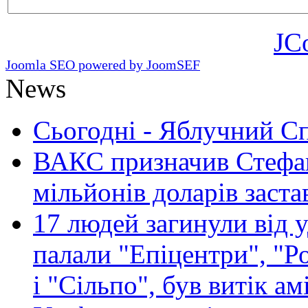
JC
Joomla SEO powered by JoomSEF
News
Сьогодні - Яблучний Спа
ВАКС призначив Стефан
мільйонів доларів заста
17 людей загинули від у
палали "Епіцентри", "Р
і "Сільпо", був витік ам