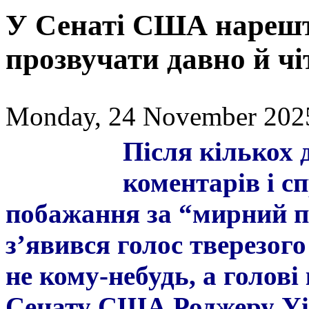
У Сенаті США нарешті
прозвучати давно й чі
Monday, 24 November 2025
Після кількох 
коментарів і с
побажання за “мирний п
з’явився голос тверезого
не кому-небудь, а голові
Сенату США Роджеру Уі