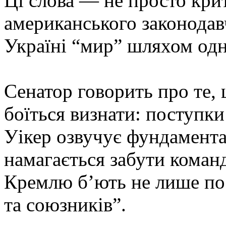
Ці слова — не просто крит
американського законодав
Україні “мир” шляхом одн
Сенатор говорить про те,
боїться визнати: поступк
Уікер озвучує фундамента
намагається забути коман
Кремлю б’ють не лише по 
та союзників”.