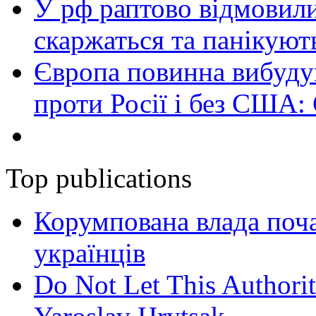
У рф раптово відмовили
скаржаться та панікуют
Європа повинна вибуду
проти Росії і без США:
Top publications
Корумпована влада поча
українців
Do Not Let This Authorit