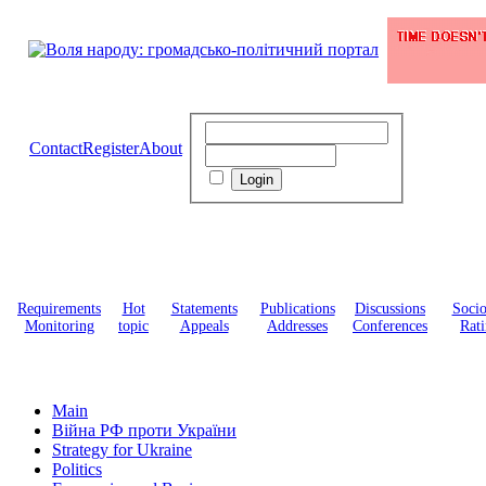
Contact
Register
About
Requirements
Hot
Statements
Publications
Discussions
Soci
Monitoring
topic
Appeals
Addresses
Conferences
Rati
Main
Війна РФ проти України
Strategy for Ukraine
Politics