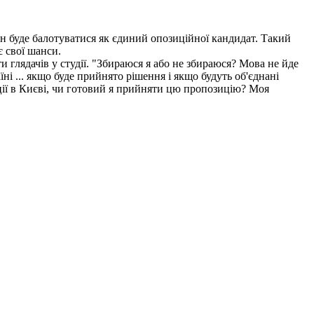
н буде балотуватися як єдиний опозиційної кандидат. Такий
є свої шанси.
 глядачів у студії. "Збираюся я або не збираюся? Мова не йде
ні ... якщо буде прийнято рішення і якщо будуть об'єднані
ції в Києві, чи готовий я прийняти цю пропозицію? Моя