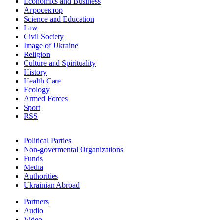
Economics and Business
Агросектор
Science and Education
Law
Civil Society
Image of Ukraine
Religion
Culture and Spirituality
History
Health Care
Ecology
Armed Forces
Sport
RSS
Political Parties
Non-govermental Organizations
Funds
Мedia
Authorities
Ukrainian Abroad
Partners
Audio
Video