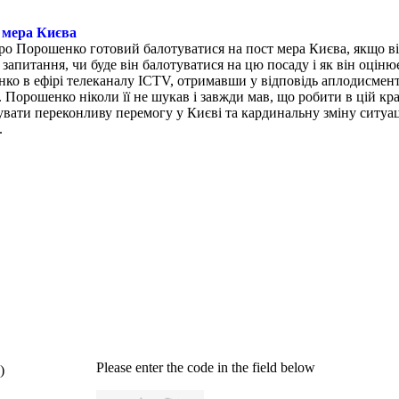
 мера Києва
ро Порошенко готовий балотуватися на пост мера Києва, якщо ві
запитання, чи буде він балотуватися на цю посаду і як він оціню
ко в ефірі телеканалу ICTV, отримавши у відповідь аплодисменти
Порошенко ніколи її не шукав і завжди мав, що робити в цій краї
увати переконливу перемогу у Києві та кардинальну зміну ситуа
.
Please enter the code in the field below
)