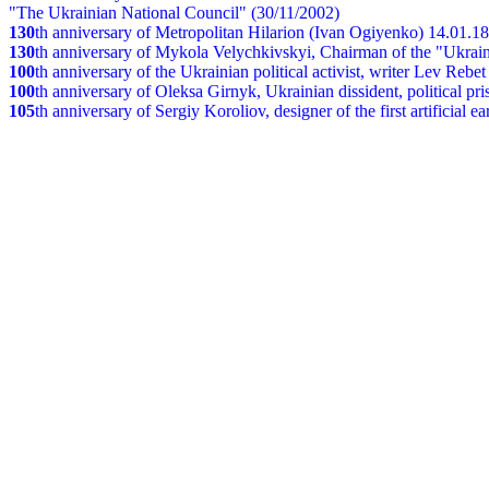
"The Ukrainian National Council" (30/11/2002)
130
th
anniversary of Metropolitan Hilarion (Ivan Ogiyenko) 14.01.1
130
th anniversary of Mykola Velychkivskyi, Chairman of the "Ukrain
100
th anniversary of the Ukrainian political activist, writer Lev Reb
100
th anniversary of Oleksa Girnyk, Ukrainian dissident, political p
105
th anniversary of Sergiy Koroliov, designer of the first artificial 