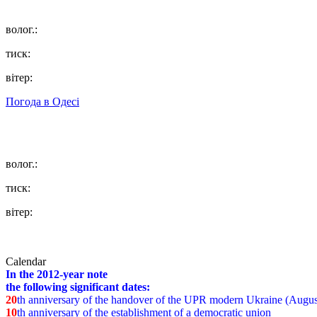
волог.:
тиск:
вітер:
Погода в
Одесі
волог.:
тиск:
вітер:
Calendar
In the 2012-year note
the following significant dates:
20
th anniversary of the handover of the UPR modern Ukraine (Augus
10
th anniversary of the establishment of a democratic union