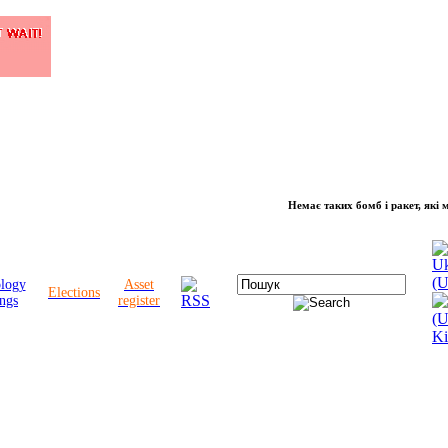
Немає таких бомб і ракет, які можуть
ology
Asset
Elections
ngs
register