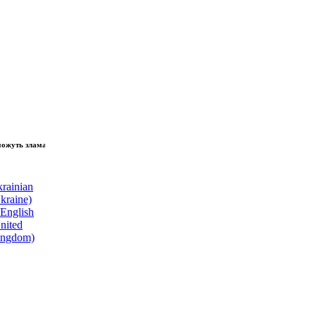
 зламати волю народу, - Президент України Володимир Зеленський