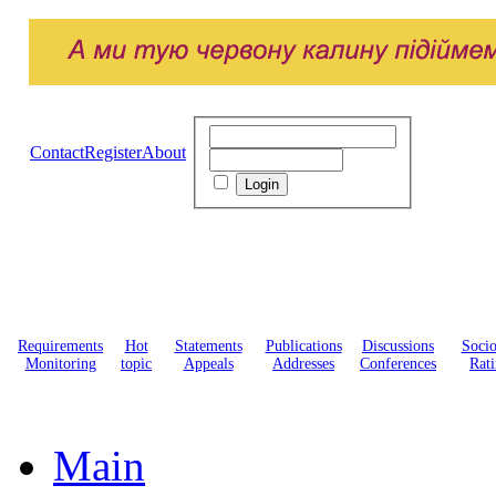
Contact
Register
About
Requirements
Hot
Statements
Publications
Discussions
Soci
Monitoring
topic
Appeals
Addresses
Conferences
Rati
Main