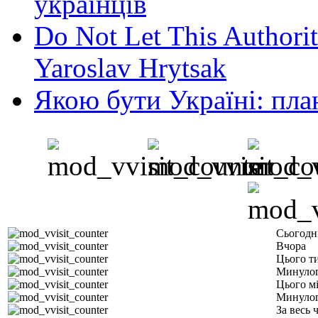
українців
Do Not Let This Authorit
Yaroslav Hrytsak
Якою бути Україні: пла
Сьогодн
Вчора
Цього т
Минулог
Цього м
Минулог
За весь 