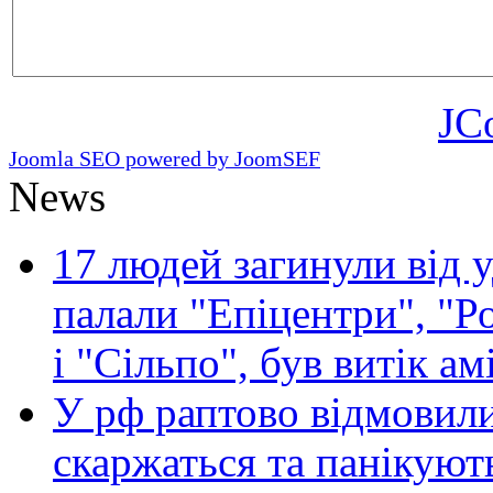
JC
Joomla SEO powered by JoomSEF
News
17 людей загинули від у
палали "Епіцентри", "Р
і "Сільпо", був витік ам
У рф раптово відмовили
скаржаться та панікуют