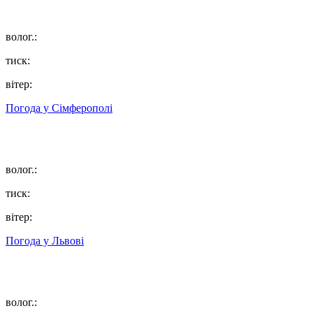
волог.:
тиск:
вітер:
Погода у
Сімферополі
волог.:
тиск:
вітер:
Погода у
Львові
волог.: