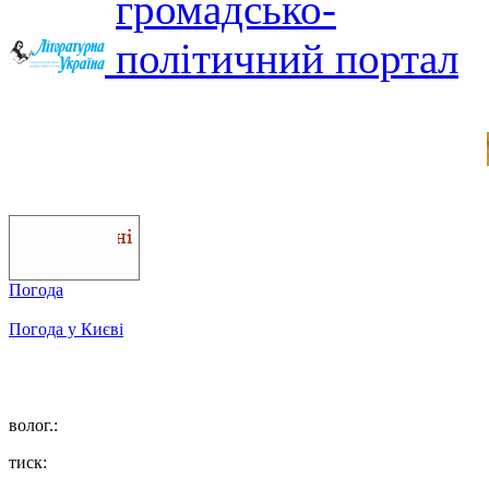
Погода
Погода у
Києві
волог.:
тиск: