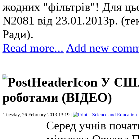
жодних "фільтрів"! Для ць
N2081 від 23.01.2013р. (те
Ради).
Read more...
Add new comm
У США
роботами (ВІДЕО)
Tuesday, 26 February 2013 13:19 |
Science and Education
Серед учнів почат
містечка Орчард 