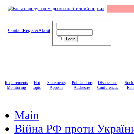
Contact
Register
About
Requirements
Hot
Statements
Publications
Discussions
Soci
Monitoring
topic
Appeals
Addresses
Conferences
Rati
Main
Війна РФ проти Україн