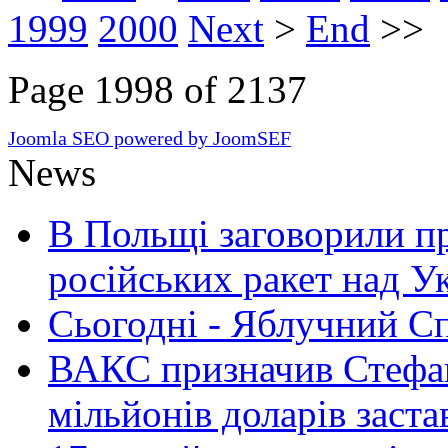
1999
2000
Next
>
End
>>
Page 1998 of 2137
Joomla SEO powered by JoomSEF
News
В Польщі заговорили п
російських ракет над У
Сьогодні - Яблучний Спа
ВАКС призначив Стефан
мільйонів доларів заста