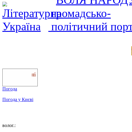
Погода
Погода у
Києві
волог.: