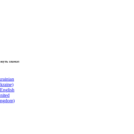
зламати волю народу, - Президент України Володимир Зеленський