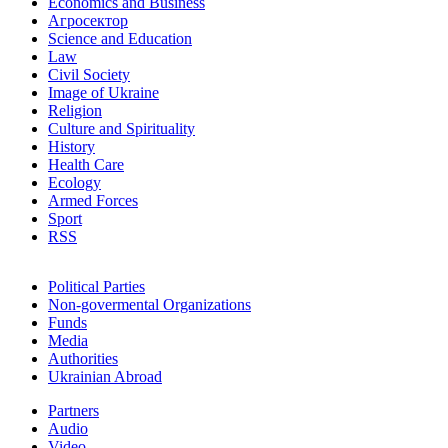
Economics and Business
Агросектор
Science and Education
Law
Civil Society
Image of Ukraine
Religion
Culture and Spirituality
History
Health Care
Ecology
Armed Forces
Sport
RSS
Political Parties
Non-govermental Organizations
Funds
Мedia
Authorities
Ukrainian Abroad
Partners
Audio
Video