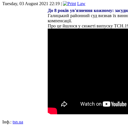
Tuesday, 03 August 2021 22:19 |
Law
До 8 років ув'язнення кожному: засуд
Галицький районний суд визнав їх винн
компенсації.
Про це йшлося у сюжеті випуску ТСН.19:
Інф.:
tsn.ua