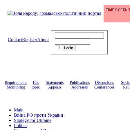
Contact
Register
About
Requirements
Hot
Statements
Publications
Discussions
Soci
Monitoring
topic
Appeals
Addresses
Conferences
Rati
Main
Війна РФ проти України
Strategy for Ukraine
Politics