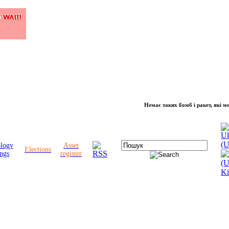
Немає таких бомб і ракет, які можуть 
ology
Asset
Elections
ngs
register