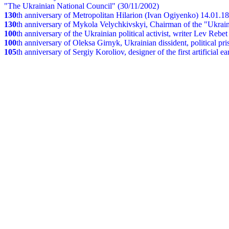
"The Ukrainian National Council" (30/11/2002)
130
th
anniversary of Metropolitan Hilarion (Ivan Ogiyenko) 14.01.1
130
th anniversary of Mykola Velychkivskyi, Chairman of the "Ukrain
100
th anniversary of the Ukrainian political activist, writer Lev Reb
100
th anniversary of Oleksa Girnyk, Ukrainian dissident, political p
105
th anniversary of Sergiy Koroliov, designer of the first artificial 