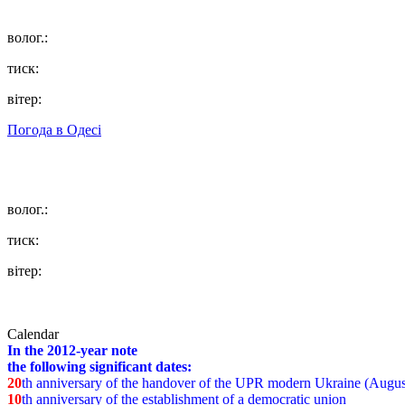
волог.:
тиск:
вітер:
Погода в
Одесі
волог.:
тиск:
вітер:
Calendar
In the 2012-year note
the following significant dates:
20
th anniversary of the handover of the UPR modern Ukraine (Augus
10
th anniversary of the establishment of a democratic union