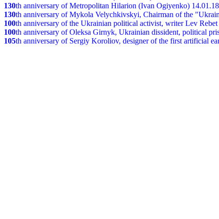
130
th
anniversary of Metropolitan Hilarion (Ivan Ogiyenko) 14.01.1
130
th anniversary of Mykola Velychkivskyi, Chairman of the "Ukrain
100
th anniversary of the Ukrainian political activist, writer Lev Reb
100
th anniversary of Oleksa Girnyk, Ukrainian dissident, political p
105
th anniversary of Sergiy Koroliov, designer of the first artificial 