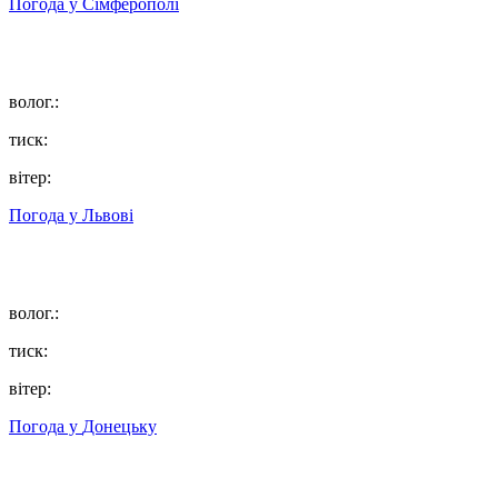
Погода у
Сімферополі
волог.:
тиск:
вітер:
Погода у
Львові
волог.:
тиск:
вітер:
Погода у
Донецьку