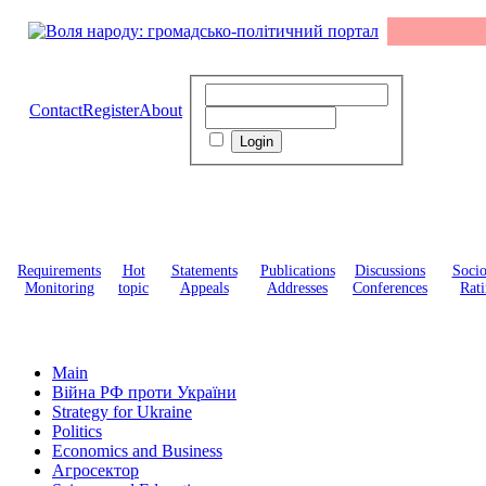
Contact
Register
About
Requirements
Hot
Statements
Publications
Discussions
Soci
Monitoring
topic
Appeals
Addresses
Conferences
Rati
Main
Війна РФ проти України
Strategy for Ukraine
Politics
Economics and Business
Агросектор