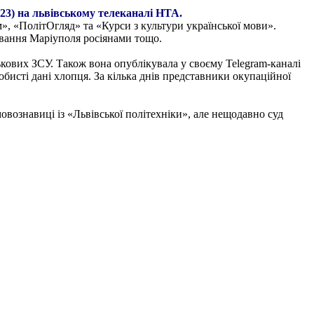
023) на львівському телеканалі НТА.
м», «ПолітОгляд» та «Курси з культури української мови».
ування Маріуполя росіянами тощо.
ькових ЗСУ. Також вона опублікувала у своєму Telegram-каналі
бисті дані хлопця. За кілька днів представники окупаційної
вознавиці із «Львівської політехніки», але нещодавно суд