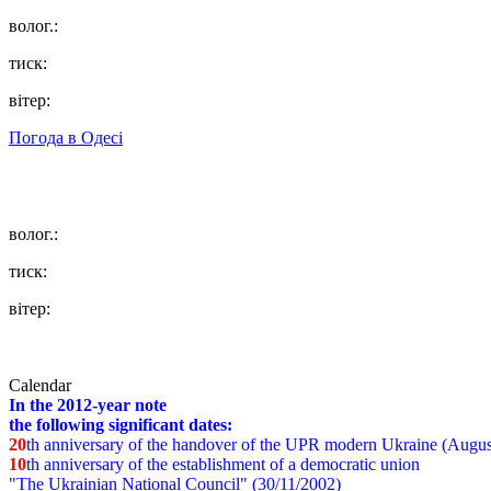
волог.:
тиск:
вітер:
Погода в
Одесі
волог.:
тиск:
вітер:
Calendar
In the 2012-year note
the following significant dates:
20
th anniversary of the handover of the UPR modern Ukraine (Augus
10
th anniversary of the establishment of a democratic union
"The Ukrainian National Council" (30/11/2002)