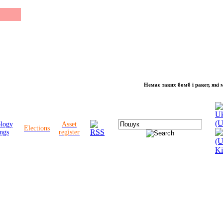
Немає таких бомб і ракет, які можут
ology
Asset
Elections
ngs
register