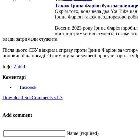
Також Ірина Фаріон була засновницею
Окрім того, вона вела два YouTube-кан
Ірина Фаріон також неодноразово роби
Восени 2023 року Ірина Фаріон зробила
лист підтримки від студента із тимчас
влади затримали студента.
Після цього СБУ відкрила справу проти Ірини Фаріон за чотирм
поновив її на посаді. Отриману за вимушені прогули зарплату 
Інф.:
Zahid
Коментарі
Facebook
Download SocComments v1.3
Add comment
Name (required)