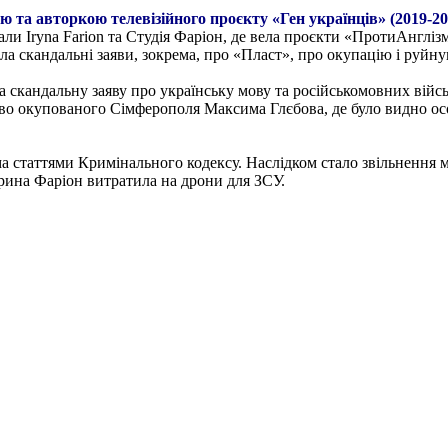
 та авторкою телевізійного проєкту «Ген українців» (2019-2
али Iryna Farion та Студія Фаріон, де вела проєкти «ПротиАнгліз
ла скандальні заяви, зокрема, про «Пласт», про окупацію і руйн
 скандальну заяву про українську мову та російськомовних війс
ово окупованого Сімферополя Максима Глєбова, де було видно осо
а статтями Кримінального кодексу. Наслідком стало звільнення мо
Ірина Фаріон витратила на дрони для ЗСУ.