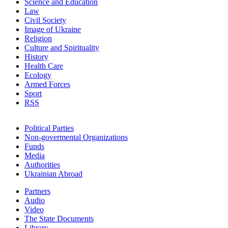
Science and Education
Law
Civil Society
Image of Ukraine
Religion
Culture and Spirituality
History
Health Care
Ecology
Armed Forces
Sport
RSS
Political Parties
Non-govermental Organizations
Funds
Мedia
Authorities
Ukrainian Abroad
Partners
Audio
Video
The State Documents
Library