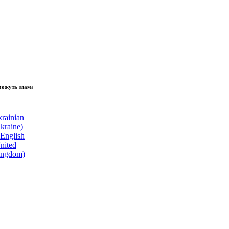
ь зламати волю народу, - Президент України Володимир Зеленський