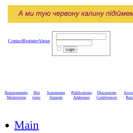
Contact
Register
About
Requirements
Hot
Statements
Publications
Discussions
Soci
Monitoring
topic
Appeals
Addresses
Conferences
Rati
Main