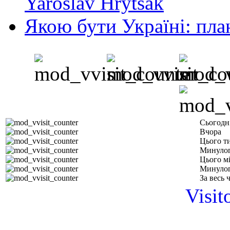
Yaroslav Hrytsak
Якою бути Україні: пла
Сьогодн
Вчора
Цього т
Минулог
Цього м
Минулог
За весь 
Visit