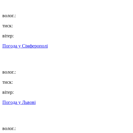
волог.:
тиск:
вітер:
Погода у
Сімферополі
волог.:
тиск:
вітер:
Погода у
Львові
волог.: