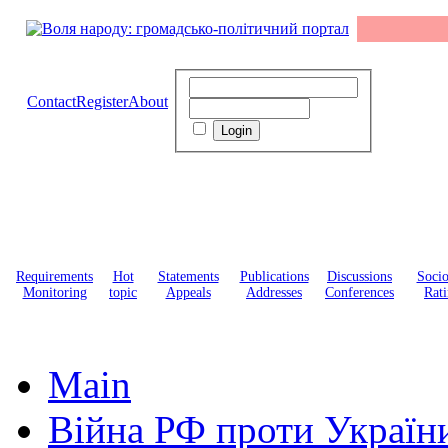
Contact
Register
About
Requirements
Hot
Statements
Publications
Discussions
Soci
Monitoring
topic
Appeals
Addresses
Conferences
Rati
Main
Війна РФ проти Україн