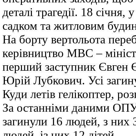
деталі трагедії. 18 січня,
садком та житловим будин
На борту вертольота переб
керівництво МВС – мініс
перший заступник Євген Є
Юрій Лубкович. Усі загин
Куди летів гелікоптер, р
За останніми даними ОПУ, 
загинули 16 людей, з них
людей, із них 12 дітей.