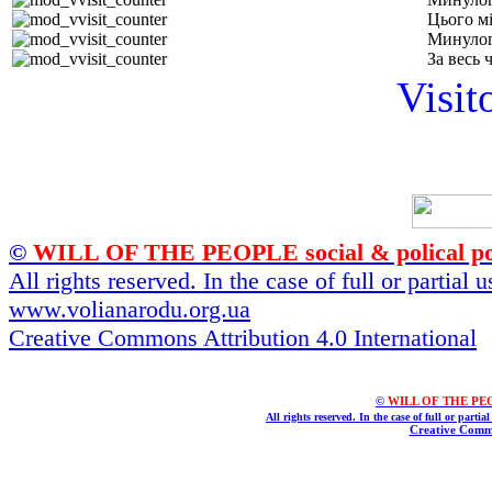
Цього м
Минулог
За весь 
Visit
©
WILL OF THE PEOPLE social & polical po
All rights reserved. In the case of full or partial
www.volianarodu.org.ua
Creative Commons Attribution 4.0 International
©
WILL OF THE PEOPL
All rights reserved. In the case of full or parti
Creative Commo