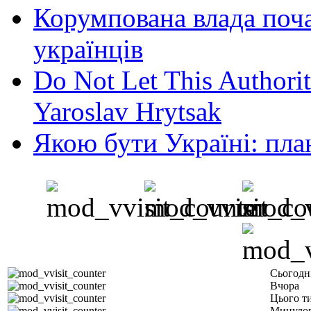
Корумпована влада поча
українців
Do Not Let This Authorit
Yaroslav Hrytsak
Якою бути Україні: пла
Сьогодн
Вчора
Цього т
Минулог