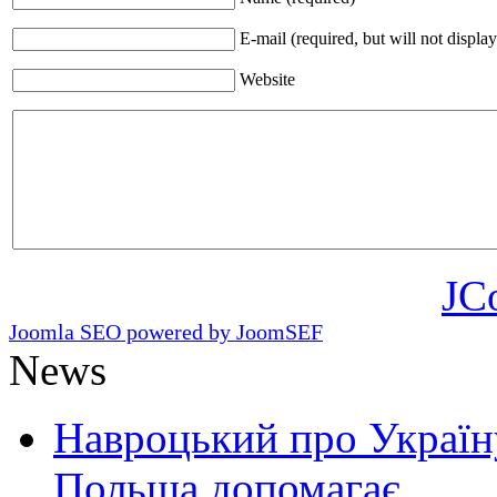
E-mail (required, but will not display
Website
JC
Joomla SEO powered by JoomSEF
News
Навроцький про Україну
Польща допомагає