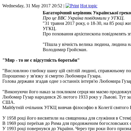
Wednesday, 31 May 2017 20:52 |
Hot topic
Багаторічний керівник Української грек
Про це ВВС Україна повідомили у УГКЦ.
"31 травня 2017 року, о 18-30, на 85 році 
УГКЦ.
Про поховання архієпископа повідомлять з
"Пішла у вічність велика людина, людина н
Володимир Гройсман.
"Мир - то не є відсутність боротьби"
"Висловлюю глибоку шану цій світлій людині, справжньому подв
Порошенко у зв'язку зі смертю Любомира Гузара.
Голова держави згадав одне з останніх інтерв'ю Любомира Гузара
"Виконуючи його наказ за покликом серця ми маємо продовжувати
Любомир Гузар народився 26 лютого 1933 року у Львові. Тут зак
США.
Майбутній очільник УГКЦ вивчав філософію в Колегії святого Ва
У 1958 році його висвятили на священика для служіння в Стемф
В 1969 році переїхав до Рима для продовженим богословських ст
У 1993 році повернувся до України. Через три роки його приз