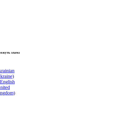
зламати волю народу, - Президент України Володимир Зеленський