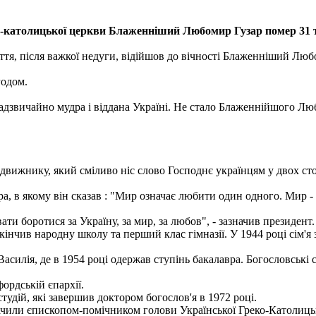
о-католицької церкви Блаженніший Любомир Гузар помер 31 т
життя, після важкої недуги, відійшов до вічності Блаженніший Лю
годом.
адзвичайно мудра і віддана Україні. Не стало Блаженнійшого Любо
ижнику, який сміливо ніс слово Господнє українцям у двох сторі
, в якому він сказав : "Мир означає любити один одного. Мир - т
 боротися за Україну, за мир, за любов", - зазначив президент.
інчив народну школу та перший клас гімназії. У 1944 році сім'я 
силія, де в 1954 році одержав ступінь бакалавра. Богословські 
ордській єпархії.
удій, які завершив доктором богослов'я в 1972 році.
начили єпископом-помічником голови Української Греко-Католиць