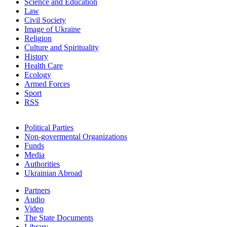
Science and Education
Law
Civil Society
Image of Ukraine
Religion
Culture and Spirituality
History
Health Care
Ecology
Armed Forces
Sport
RSS
Political Parties
Non-govermental Organizations
Funds
Мedia
Authorities
Ukrainian Abroad
Partners
Audio
Video
The State Documents
Library