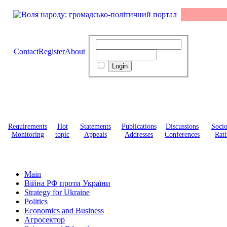
Contact
Register
About
Requirements
Hot
Statements
Publications
Discussions
Soci
Monitoring
topic
Appeals
Addresses
Conferences
Rati
Main
Війна РФ проти України
Strategy for Ukraine
Politics
Economics and Business
Агросектор