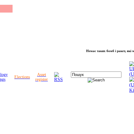
Немає таких бомб і ракет, які можуть 
ology
Asset
Elections
ngs
register