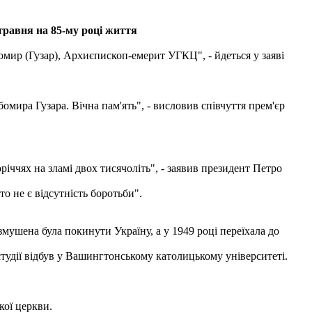
равня на 85-му році життя
бомир (Гузар), Архиєпископ-емерит УГКЦ", - йдеться у заяві
мира Гузара. Вічна пам'ять", - висловив співчуття прем'єр
ччях на зламі двох тисячоліть", - заявив президент Петро
о не є відсутність боротьби".
змушена була покинути Україну, а у 1949 році переїхала до
студії відбув у Вашингтонському католицькому університеті.
кої церкви.