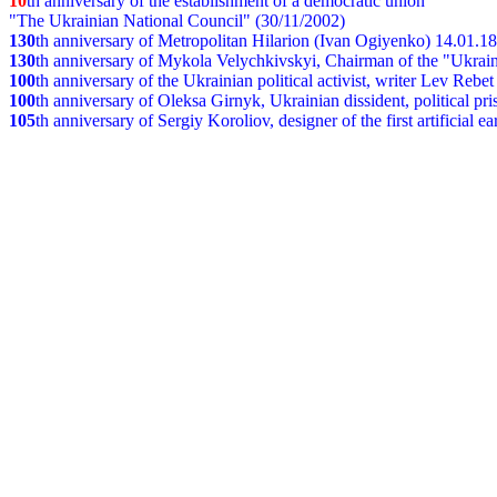
10
th anniversary of the establishment of a democratic union
"The Ukrainian National Council" (30/11/2002)
130
th
anniversary of Metropolitan Hilarion (Ivan Ogiyenko) 14.01.1
130
th anniversary of Mykola Velychkivskyi, Chairman of the "Ukrain
100
th anniversary of the Ukrainian political activist, writer Lev Reb
100
th anniversary of Oleksa Girnyk, Ukrainian dissident, political p
105
th anniversary of Sergiy Koroliov, designer of the first artificial 