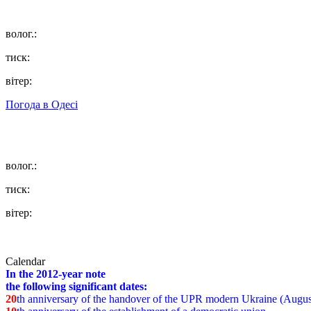
волог.:
тиск:
вітер:
Погода в
Одесі
волог.:
тиск:
вітер:
Calendar
In the 2012-year note
the following significant dates:
20
th anniversary of the handover of the UPR modern Ukraine (Augus