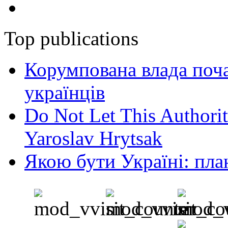
Top publications
Корумпована влада поча
українців
Do Not Let This Authorit
Yaroslav Hrytsak
Якою бути Україні: пла