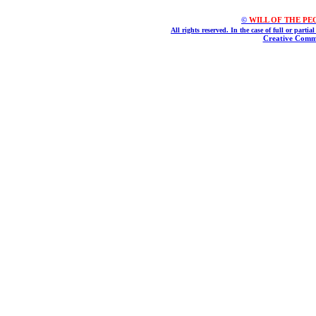
©
WILL OF THE PEOPL
All rights reserved. In the case of full or parti
Creative Commo