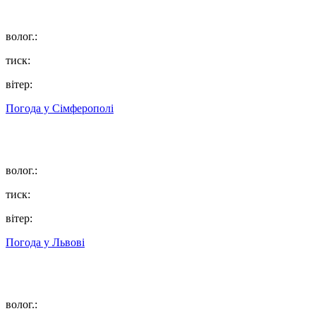
волог.:
тиск:
вітер:
Погода у
Сімферополі
волог.:
тиск:
вітер:
Погода у
Львові
волог.: