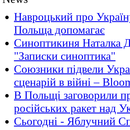
Навроцький про Україну
Польща допомагає
Синоптикиня Наталка Д
"Записки синоптика"
Союзники підвели Укра
сценарій в війні – Bloo
В Польщі заговорили п
російських ракет над У
Сьогодні - Яблучний Спа