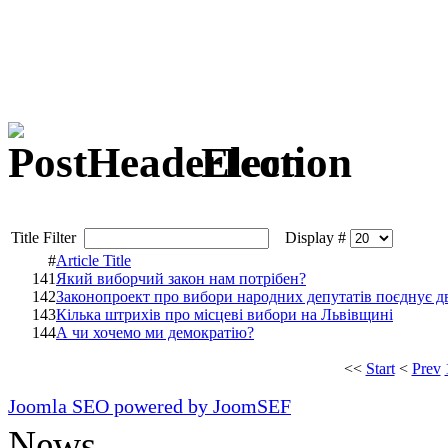
Election
Title Filter
Display #
#
Article Title
141
Який виборчий закон нам потрібен?
142
Законопроект про вибори народних депутатів поєднує дв
143
Кілька штрихів про місцеві вибори на Львівщині
144
А чи хочемо ми демократію?
<<
Start
<
Prev
Joomla SEO powered by JoomSEF
News