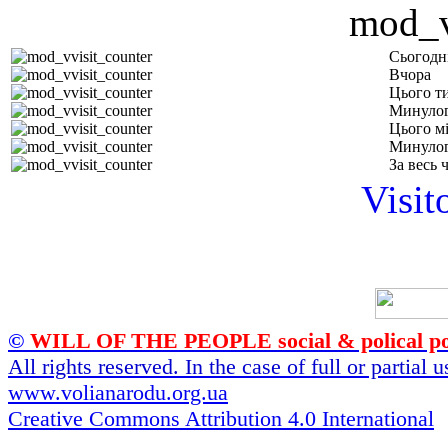
Сьогодн
Вчора
Цього т
Минулог
Цього м
Минулог
За весь 
Visit
©
WILL OF THE PEOPLE social & polical po
All rights reserved. In the case of full or partial
www.volianarodu.org.ua
Creative Commons Attribution 4.0 International