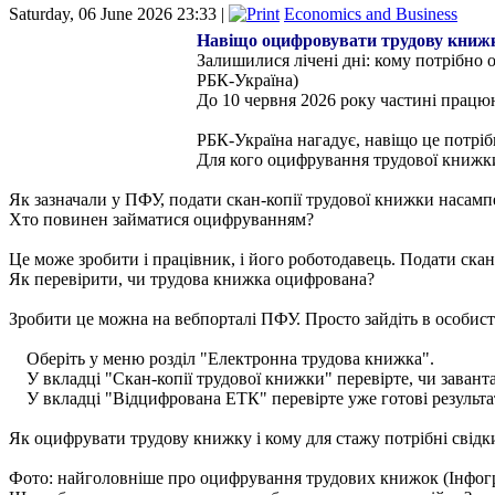
Saturday, 06 June 2026 23:33 |
Economics and Business
Навіщо оцифровувати трудову книжк
Залишилися лічені дні: кому потрібно 
РБК-Україна)
До 10 червня 2026 року частині працю
РБК-Україна нагадує, навіщо це потріб
Для кого оцифрування трудової книжки
Як зазначали у ПФУ, подати скан-копії трудової книжки насампе
Хто повинен займатися оцифруванням?
Це може зробити і працівник, і його роботодавець. Подати скан
Як перевірити, чи трудова книжка оцифрована?
Зробити це можна на вебпорталі ПФУ. Просто зайдіть в особисти
Оберіть у меню розділ "Електронна трудова книжка".
У вкладці "Скан-копії трудової книжки" перевірте, чи завант
У вкладці "Відцифрована ЕТК" перевірте уже готові результ
Як оцифрувати трудову книжку і кому для стажу потрібні свідк
Фото: найголовніше про оцифрування трудових книжок (Інфог