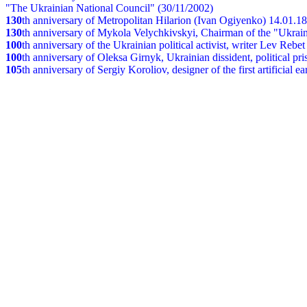
"The Ukrainian National Council" (30/11/2002)
130
th
anniversary of Metropolitan Hilarion (Ivan Ogiyenko) 14.01.1
130
th anniversary of Mykola Velychkivskyi, Chairman of the "Ukrain
100
th anniversary of the Ukrainian political activist, writer Lev Reb
100
th anniversary of Oleksa Girnyk, Ukrainian dissident, political p
105
th anniversary of Sergiy Koroliov, designer of the first artificial 