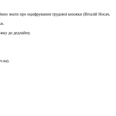
ібнно знати про оцифрування трудової книжки (Віталій Носач,
ки.
ижку до дедлайну.
v.ua).