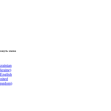
зламати волю народу, - Президент України Володимир Зеленський