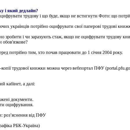
у і який дедлайн?
оцифрувати трудову і що буде, якщо не встигнути Фото: що потр
ючих українців потрібно оцифрувати свої паперові трудові книж
но зробити і чи зарахують стаж, якщо не оцифрувати трудову кн
 обов'язкове?
ред потрібно тим, хто почав працювати до 1 січня 2004 року.
-копії трудової книжки можна через вебпортал ПФУ (portal.pfu.go
й кабінет, а далі:
ажені документи.
ати оцифрування.
и: розʼяснення від ПФУ
рафіка РБК-Україна)