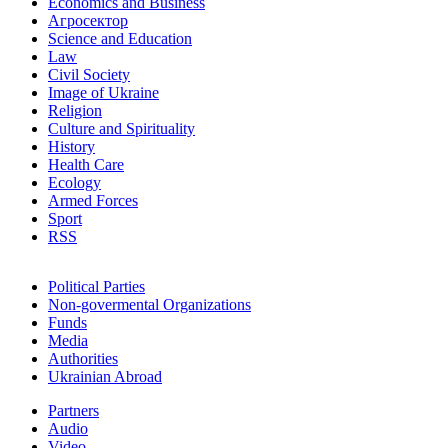
Economics and Business
Агросектор
Science and Education
Law
Civil Society
Image of Ukraine
Religion
Culture and Spirituality
History
Health Care
Ecology
Armed Forces
Sport
RSS
Political Parties
Non-govermental Organizations
Funds
Мedia
Authorities
Ukrainian Abroad
Partners
Audio
Video