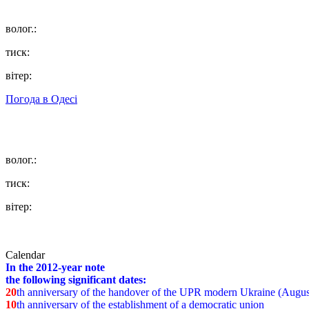
волог.:
тиск:
вітер:
Погода в
Одесі
волог.:
тиск:
вітер:
Calendar
In the 2012-year note
the following significant dates:
20
th anniversary of the handover of the UPR modern Ukraine (Augus
10
th anniversary of the establishment of a democratic union