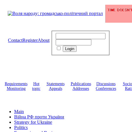
Contact
Register
About
Requirements
Hot
Statements
Publications
Discussions
Soci
Monitoring
topic
Appeals
Addresses
Conferences
Rati
Main
Війна РФ проти України
Strategy for Ukraine
Politics