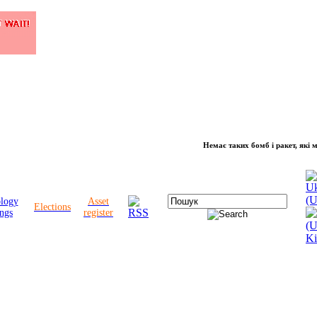
Немає таких бомб і ракет, які можуть 
ology
Asset
Elections
ngs
register