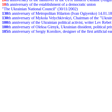
10
th anniversary of the establishment of a democratic union
"The Ukrainian National Council" (30/11/2002)
130
th
anniversary of Metropolitan Hilarion (Ivan Ogiyenko) 14.01.1
130
th anniversary of Mykola Velychkivskyi, Chairman of the "Ukrain
100
th anniversary of the Ukrainian political activist, writer Lev Reb
100
th anniversary of Oleksa Girnyk, Ukrainian dissident, political p
105
th anniversary of Sergiy Koroliov, designer of the first artificial 