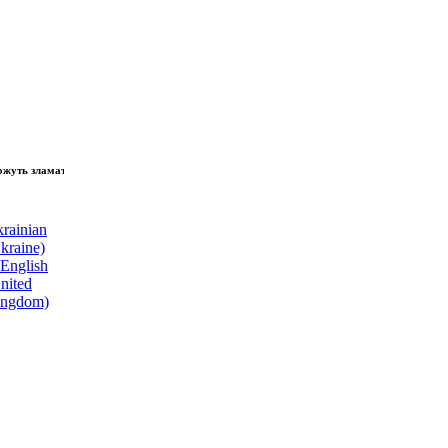
зламати волю народу, - Президент України Володимир Зеленський