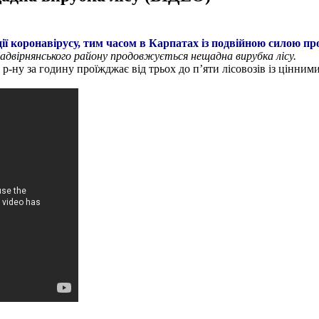
ії коронавірусу, тим часом в Карпатах із подвійною силою п
адвірнянського району продовжується нещадна вирубка лісу.
 р-ну за годину проїжджає від трьох до п’яти лісовозів із цінн