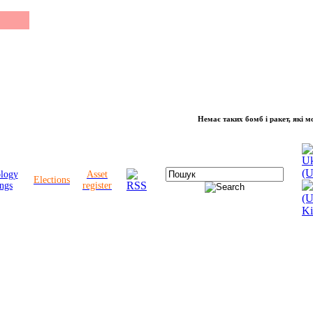
Немає таких бомб і ракет, які можуть 
ology
Asset
Elections
ngs
register