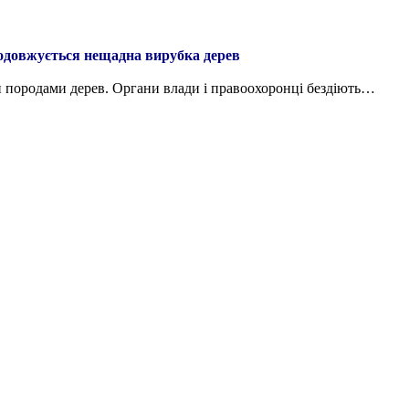
родовжується нещадна вирубка дерев
ими породами дерев. Органи влади і правоохоронці бездіють…