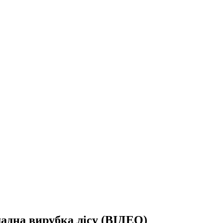
адна вирубка лісу (ВІДЕО)