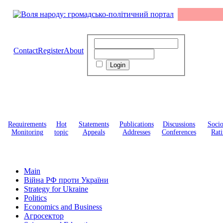
Contact
Register
About
Requirements
Hot
Statements
Publications
Discussions
Soci
Monitoring
topic
Appeals
Addresses
Conferences
Rati
Main
Війна РФ проти України
Strategy for Ukraine
Politics
Economics and Business
Агросектор