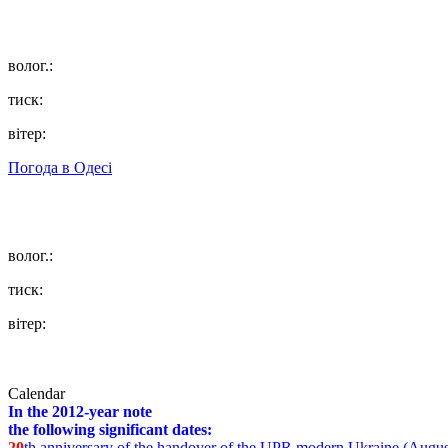
волог.:
тиск:
вітер:
Погода в
Одесі
волог.:
тиск:
вітер:
Calendar
In the 2012-year note
the following significant dates:
20
th anniversary of the handover of the UPR modern Ukraine (Augus