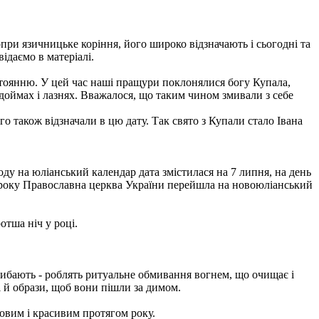
опри язичницьке коріння, його широко відзначають і сьогодні та
ідаємо в матеріалі.
стоянню. У цей час наші пращури поклонялися богу Купала,
доймах і лазнях. Вважалося, що таким чином змивали з себе
о також відзначали в цю дату. Так свято з Купали стало Івана
ходу на юліанський календар дата змістилася на 7 липня, на день
23 року Православна церква України перейшла на новоюліанський
отша ніч у році.
стрибають - роблять ритуальне обмивання вогнем, що очищає і
і й образи, щоб вони пішли за димом.
ровим і красивим протягом року.