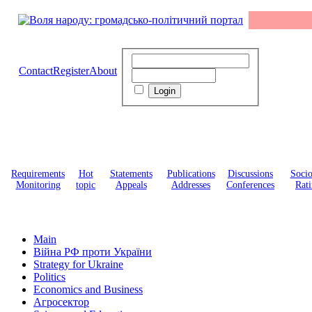
Contact
Register
About
Requirements
Hot
Statements
Publications
Discussions
Soci
Monitoring
topic
Appeals
Addresses
Conferences
Rati
Main
Війна РФ проти України
Strategy for Ukraine
Politics
Economics and Business
Агросектор