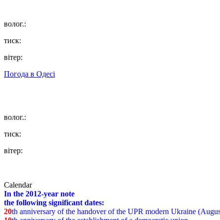
волог.:
тиск:
вітер:
Погода в
Одесі
волог.:
тиск:
вітер:
Calendar
In the 2012-year note
the following significant dates:
20
th anniversary of the handover of the UPR modern Ukraine (Augus