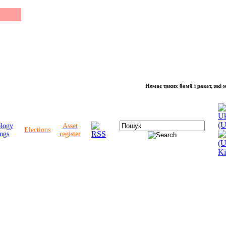
Немає таких бомб і ракет, які можуть 
ology
Asset
Elections
ngs
register