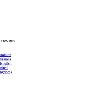
зламати волю народу, - Президент України Володимир Зеленський