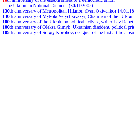
10
th anniversary of the establishment of a democratic union
"The Ukrainian National Council" (30/11/2002)
130
th
anniversary of Metropolitan Hilarion (Ivan Ogiyenko) 14.01.1
130
th anniversary of Mykola Velychkivskyi, Chairman of the "Ukrain
100
th anniversary of the Ukrainian political activist, writer Lev Reb
100
th anniversary of Oleksa Girnyk, Ukrainian dissident, political p
105
th anniversary of Sergiy Koroliov, designer of the first artificial 