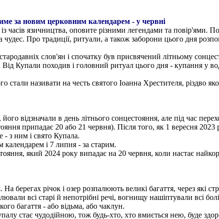
име за новим церковним календарем - у червні
с із часів язичництва, оповите різними легендами та повір'ями. П
а чудес. Про традиції, ритуали, а також заборони цього дня розпов
 стародавніх слов'ян і спочатку був присвячений літньому сонце
Від Купали походив і головний ритуал цього дня - купання у во
о стали називати на честь святого Іоанна Хрестителя, різдво яког
, його відзначали в день літнього сонцестояння, але під час пере
тояння припадає 20 або 21 червня). Після того, як 1 вересня 20
 - з ним і свято Купала.
 календарем і 7 липня - за старим.
тояння, який 2024 року випадає на 20 червня, коли настає найкор
. На берегах річок і озер розпалюють великі багаття, через які 
лювали всі старі й непотрібні речі, вогнищу нашіптували всі бол
кого багаття - або відьма, або чаклун.
упалу стає чудодійною, тож будь-хто, хто вмиється нею, буде здо