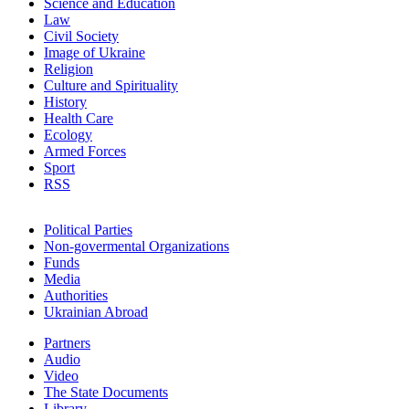
Science and Education
Law
Civil Society
Image of Ukraine
Religion
Culture and Spirituality
History
Health Care
Ecology
Armed Forces
Sport
RSS
Political Parties
Non-govermental Organizations
Funds
Мedia
Authorities
Ukrainian Abroad
Partners
Audio
Video
The State Documents
Library